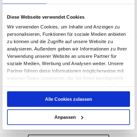
Telefon
040 / 328 9010 80
Diese Webseite verwendet Cookies
Wir verwenden Cookies, um Inhalte und Anzeigen zu
personalisieren, Funktionen für soziale Medien anbieten
zu können und die Zugriffe auf unsere Website zu
analysieren. Außerdem geben wir Informationen zu Ihrer
Verwendung unserer Website an unsere Partner für
presse@markenvertrauen-
E-Mail
soziale Medien, Werbung und Analysen weiter. Unsere
deutschland.de
Partner führen diese Informationen möglicherweise mit
weiteren Daten zusammen, die Sie ihnen bereitgestellt
haben oder die sie im Rahmen Ihrer Nutzung der Dienste
gesammelt haben.
Alle Cookies zulassen
Unsere Datenschutzerklärung finden sie
hier
.
Geschäftszeiten
Mo. - Fr.: 08:00-17:00 Uhr
Anpassen