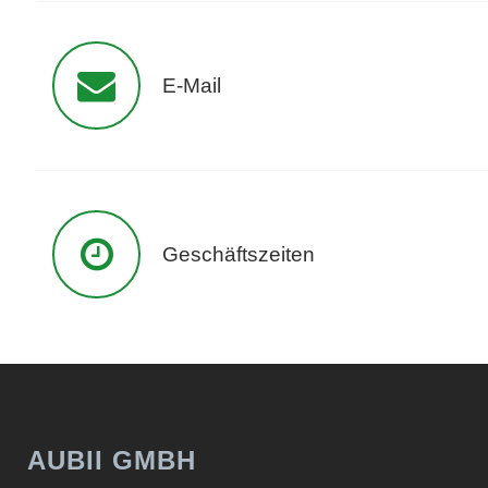
kontakt@markenvertrauen-
E-Mail
deutschland.de
Geschäftszeiten
Mo. - Fr.: 08:00-17:00 Uhr
AUBII GMBH