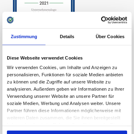
WAS UNS WICHTIG IST
Zustimmung
Details
Über Cookies
Wir sind transparent.
Unsere gesamte Markterhebung ist transparent
Diese Webseite verwendet Cookies
und nachvollziehbar. Wir führen unsere Studien
Wir verwenden Cookies, um Inhalte und Anzeigen zu
nach wissenschaftlichen Maßstäben durch, die Sie
personalisieren, Funktionen für soziale Medien anbieten
hier
nachlesen können.
zu können und die Zugriffe auf unsere Website zu
analysieren. Außerdem geben wir Informationen zu Ihrer
Wir sind unabhängig.
Verwendung unserer Website an unsere Partner für
Unser Institut initiiert alle Studien selbst und wird
soziale Medien, Werbung und Analysen weiter. Unsere
weder von Politikern, Parteien,
Partner führen diese Informationen möglicherweise mit
weiteren Daten zusammen, die Sie ihnen bereitgestellt
Wirtschaftsunternehmen oder anderen
haben oder die sie im Rahmen Ihrer Nutzung der Dienste
Privatpersonen beauftragt oder beeinflusst.
gesammelt haben.