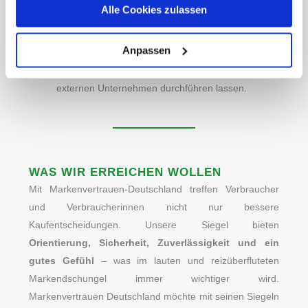
Alle Cookies zulassen
Wir sind objektiv.
Unsere Datenschutzerklärung finden sie
hier
.
Unsere Umfrageteilnehmer bewerten die Marken
Anpassen
und nicht wir. Wir können keinen Einfluss auf das
Ergebnis nehmen, weil wir die Umfragen von
externen Unternehmen durchführen lassen.
WAS WIR ERREICHEN WOLLEN
Mit Markenvertrauen-Deutschland treffen Verbraucher
und Verbraucherinnen nicht nur bessere
Kaufentscheidungen. Unsere Siegel bieten
Orientierung, Sicherheit, Zuverlässigkeit und ein
gutes Gefühl
– was im lauten und reizüberfluteten
Markendschungel immer wichtiger wird.
Markenvertrauen Deutschland möchte mit seinen Siegeln