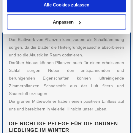
verringert damit das Risiko von Husten oder einer Erkältung.
Alle Cookies zulassen
Pflanzen können auch das Stresslevel senken, denn die
Unsere Datenschutzerklärung finden sie
hier
.
grüne Farbe von den Pflanzen wirkt beruhigend und kann für
Anpassen
ein höheres Glücksgefühl sorgen und den Gemütszustand
verbessern.
Das Blattwerk von Pflanzen kann zudem als Schalldämmung
sorgen, da die Blätter die Hintergrundgeräusche absorbieren
und so die Akustik im Raum optimieren.
Darüber hinaus können Pflanzen auch für einen erholsamen
Schlaf sorgen. Neben den entspannenden und
beruhigenden Eigenschaften können luftreinigende
Zimmerpflanzen Schadstoffe aus der Luft filtern und
Sauerstoff erzeugen.
Die grünen Mitbewohner haben einen positiven Einfluss auf
uns und bereichern in vielerlei Hinsicht unser Leben.
DIE RICHTIGE PFLEGE FÜR DIE GRÜNEN
LIEBLINGE IM WINTER