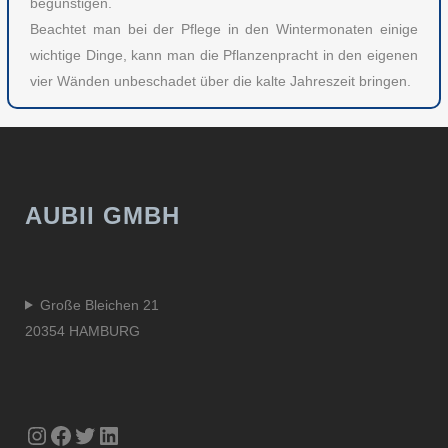
begünstigen.
Beachtet man bei der Pflege in den Wintermonaten einige
wichtige Dinge, kann man die Pflanzenpracht in den eigenen
vier Wänden unbeschadet über die kalte Jahreszeit bringen.
AUBII GMBH
Große Bleichen 21
20354 HAMBURG
Instagram
Facebook
Twitter
LinkedIn