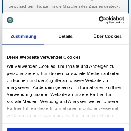
gewünschten Pflanzen in die Maschen des Zaunes gesteckt.
GRÜNE HINGUCKER, DIE GLÜCKLICH
MACHEN UND FÜR WOHLBEFINDEN
SORGEN
Zustimmung
Details
Über Cookies
Das Dekorieren mit Zimmerpflanzen hat einige Vorteile, die
sich auch positiv auf unser Wohlbefinden auswirken.
Pflanzen bringen nützliche Eigenschaften mit sich und sind
Diese Webseite verwendet Cookies
mehr als nur ein Gestaltungselement, um Räume
Wir verwenden Cookies, um Inhalte und Anzeigen zu
aufzuwerten. Zimmerpflanzen entfalten ihre segensreichen
personalisieren, Funktionen für soziale Medien anbieten
Eigenschaften nicht nur in Wohnräumen, sondern sind auch
zu können und die Zugriffe auf unsere Website zu
ideal fürs Büro geeignet. Sie bringen Farbe in den
analysieren. Außerdem geben wir Informationen zu Ihrer
Arbeitsalltag, lockern die Arbeitsatmosphäre auf und sorgen
Verwendung unserer Website an unsere Partner für
soziale Medien, Werbung und Analysen weiter. Unsere
für ein gesundes Raumklima.
Partner führen diese Informationen möglicherweise mit
Die Begrünung im Innenbereich kann nicht nur Staubpartikel
weiteren Daten zusammen, die Sie ihnen bereitgestellt
aus der Luft absorbieren, sie erhöht auch die Luftfeuchtigkeit
haben oder die sie im Rahmen Ihrer Nutzung der Dienste
und schützt dadurch die Atemwege vor Trockenheit und
gesammelt haben.