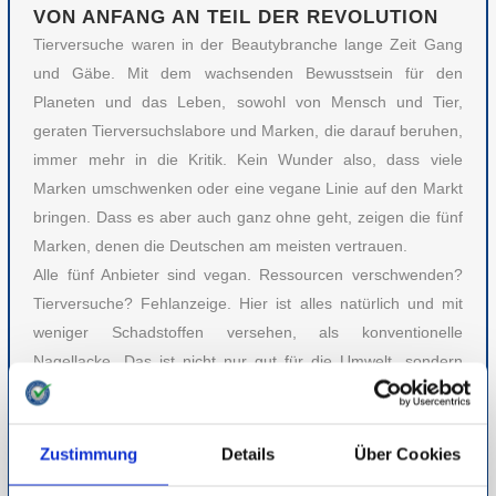
VON ANFANG AN TEIL DER REVOLUTION
Tierversuche waren in der Beautybranche lange Zeit Gang
und Gäbe. Mit dem wachsenden Bewusstsein für den
Planeten und das Leben, sowohl von Mensch und Tier,
geraten Tierversuchslabore und Marken, die darauf beruhen,
immer mehr in die Kritik. Kein Wunder also, dass viele
Marken umschwenken oder eine vegane Linie auf den Markt
bringen. Dass es aber auch ganz ohne geht, zeigen die fünf
Marken, denen die Deutschen am meisten vertrauen.
Alle fünf Anbieter sind vegan. Ressourcen verschwenden?
Tierversuche? Fehlanzeige. Hier ist alles natürlich und mit
weniger Schadstoffen versehen, als konventionelle
Nagellacke. Das ist nicht nur gut für die Umwelt, sondern
auch für die Verbraucher – ein besseres Gewissen gibt es
gratis dazu. Die Beautybranche möchten Sie alle
revolutionieren und bleiben dabei immer transparent und
Zustimmung
Details
Über Cookies
informieren die Verbraucher ausführlich. Vegan liegt im