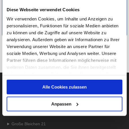
Trend und nachhaltige Schönheit ist das beste
Diese Webseite verwendet Cookies
Beautyaccessoire.
Wir verwenden Cookies, um Inhalte und Anzeigen zu
Detaillierte Informationen zur Durchführung unserer Studien
personalisieren, Funktionen für soziale Medien anbieten
finden Sie unter
Methodik
.
zu können und die Zugriffe auf unsere Website zu
analysieren. Außerdem geben wir Informationen zu Ihrer
Verwendung unserer Website an unsere Partner für
ZU FASHION & LIFESTYLE
soziale Medien, Werbung und Analysen weiter. Unsere
Partner führen diese Informationen möglicherweise mit
ZUR ÜBERSICHT
weiteren Daten zusammen, die Sie ihnen bereitgestellt
haben oder die sie im Rahmen Ihrer Nutzung der Dienste
gesammelt haben.
Alle Cookies zulassen
Unsere Datenschutzerklärung finden sie
hier
.
AUBII GMBH
Anpassen
Große Bleichen 21