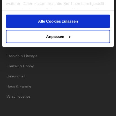
weiteren Daten zusammen, die Sie ihnen bereitgestellt
haben oder die sie im Rahmen Ihrer Nutzung der Dienste
gesammelt haben.
Alle Cookies zulassen
KATEGORIEN
Unsere Datenschutzerklärung finden sie
hier
.
Anpassen
Essen & Trinken
Fashion & Lifestyle
Freizeit & Hobby
Gesundheit
Haus & Familie
Verschiedenes