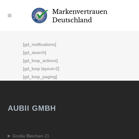
[gd_notifications]
[gd_search]
[gd_loop_actions]
[gd_loop layout=2]
[gd_loop_paging]
AUBII GMBH
Große Bleichen 21