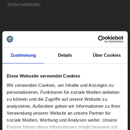
20354 HAMBURG
Instagram
Facebook
Twitter
LinkedIn
Zustimmung
Details
Über Cookies
DAS INSTITUT
Diese Webseite verwendet Cookies
Methodik
Wir verwenden Cookies, um Inhalte und Anzeigen zu
personalisieren, Funktionen für soziale Medien anbieten
Über uns
zu können und die Zugriffe auf unsere Website zu
analysieren. Außerdem geben wir Informationen zu Ihrer
Presse
Verwendung unserer Website an unsere Partner für
Für Unternehmen
soziale Medien, Werbung und Analysen weiter. Unsere
Partner führen diese Informationen möglicherweise mit
Kontakt