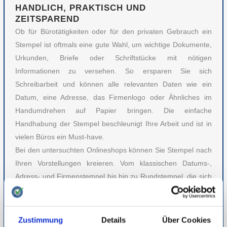
HANDLICH, PRAKTISCH UND
ZEITSPAREND
Ob für Bürotätigkeiten oder für den privaten Gebrauch ein
Stempel ist oftmals eine gute Wahl, um wichtige Dokumente,
Urkunden, Briefe oder Schriftstücke mit nötigen
Informationen zu versehen. So ersparen Sie sich
Schreibarbeit und können alle relevanten Daten wie ein
Datum, eine Adresse, das Firmenlogo oder Ähnliches im
Handumdrehen auf Papier bringen. Die einfache
Handhabung der Stempel beschleunigt Ihre Arbeit und ist in
vielen Büros ein Must-have.
Bei den untersuchten Onlineshops können Sie Stempel nach
Ihren Vorstellungen kreieren. Vom klassischen Datums-,
Adress- und Firmenstempel bis hin zu Rundstempel, die sich
für Dienstsiegel eignen. Auch die Formen und Größen
können je nach Bedarf ausgewählt werden. Die Klassiker in
der Rubrik sind eckige Stempel, aber auch ovale und runde
Zustimmung
Details
Über Cookies