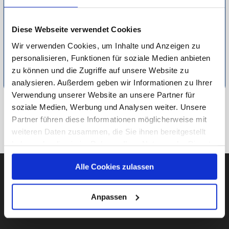
Stempel kommen häufig zum Einsatz. Besonders beliebt sind
eckige Holzstempel, diese sind handlich und leicht zu
bedienen. Wer es ein wenig moderner mag, entscheidet sich
Diese Webseite verwendet Cookies
für edle Metallstempel.
Wir verwenden Cookies, um Inhalte und Anzeigen zu
personalisieren, Funktionen für soziale Medien anbieten
Detaillierte Informationen zur Durchführung unserer Studien
zu können und die Zugriffe auf unsere Website zu
finden Sie unter
Methodik
.
analysieren. Außerdem geben wir Informationen zu Ihrer
Verwendung unserer Website an unsere Partner für
soziale Medien, Werbung und Analysen weiter. Unsere
ZU VERSCHIEDENES
Partner führen diese Informationen möglicherweise mit
weiteren Daten zusammen, die Sie ihnen bereitgestellt
ZUR ÜBERSICHT
haben oder die sie im Rahmen Ihrer Nutzung der Dienste
gesammelt haben.
Alle Cookies zulassen
Unsere Datenschutzerklärung finden sie
hier
.
AUBII GMBH
Anpassen