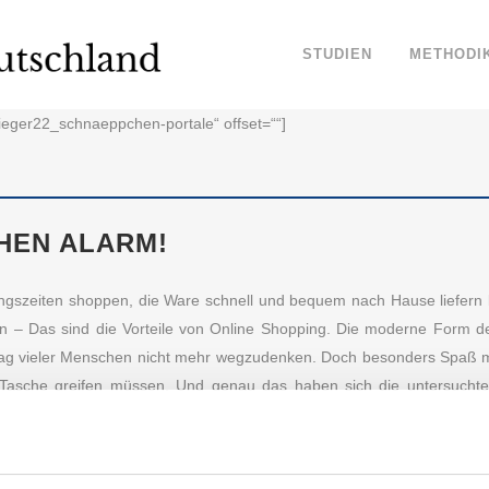
STUDIEN
METHODI
sieger22_schnaeppchen-portale“ offset=““]
HEN ALARM!
gszeiten shoppen, die Ware schnell und bequem nach Hause liefern l
ßen – Das sind die Vorteile von Online Shopping. Die moderne Form d
Alltag vieler Menschen nicht mehr wegzudenken. Doch besonders Spaß m
hre Tasche greifen müssen. Und genau das haben sich die untersuch
 für Sie auf Schnäppchenjagd und durchforsten das Internet nach 
chland hat die vertrauenswürdigsten Marken von Schnäppchenportal
u schonen.