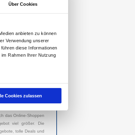
Über Cookies
WÜRDIGSTEN
 Juli 2022 zum Thema
rtrauen ist
sparwelt.de
 Medien anbieten zu können
zen zwei bis fünf sind
hrer Verwendung unserer
nen Sie der Grafik am
 führen diese Informationen
ie im Rahmen Ihrer Nutzung
ERE
n? Ob Haushalt, Mode,
esten Preis und werden
lle Cookies zulassen
 können Sie die besten
ibt kein Wunsch offen.
ich das Online-Shoppen
RECHTLICHES
bot viel größer. Die
gebote, tolle Deals und