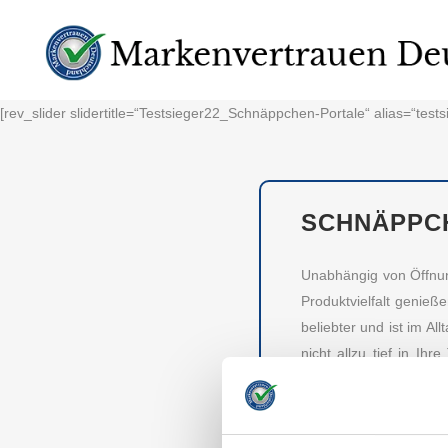
[rev_slider slidertitle=“Testsieger22_Schnäppchen-Portale“ alias=“test
SCHNÄPPC
Unabhängig von Öffnun
Produktvielfalt genie
beliebter und ist im 
nicht allzu tief in I
gemacht. Diese gehen
Markenvertrauen Deuts
um Ihren Geldbeutel z