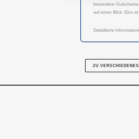
Meth
Große Bleichen 21
besondere Gutscheine, 
20354 HAMBURG
auf einen Blick. Eins i
Über
Instagram
Facebook
Twitter
LinkedIn
Pres
Detaillierte Informati
Für 
Kont
ZU VERSCHIEDENES