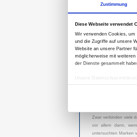
Zustimmung
TESTSIEGER M
MARKEN VON S
Diese Webseite verwendet 
Für die 813 Teilneh
Schnäppchenportale st
Wir verwenden Cookies, um I
und gehört somit zu e
und die Zugriffe auf unsere 
mydealz
,
mein-deal.c
Website an unsere Partner fü
möglicherweise mit weiteren
Seitenanfang entnehm
der Dienste gesammelt habe
BRANDAKTUELL
GUTSCHEINE – 
Unsere Datenschutzerklärung
Sie benötigen neue H
Technik oder Reisen –
täglich über neue Ang
Angebote aus Ihren Lie
Zwar verbinden viele 
AUBII GMBH
DA
vor allem dann, wen
untersuchten Marken vo