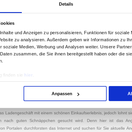
Details
ARKENVERTRAUEN: DAS SIND DIE VERTRAUENS
CHNÄPPCHENPORTALEN
Cookies
mer der repräsentativen Umfrage vom 04. Juli 2022 bis zum 05.
anden fünf Marken zur Auswahl. Testsieger in der Kategorie Markenve
nhalte und Anzeigen zu personalisieren, Funktionen für soziale
iner der vertrauenswürdigsten Marken des Jahres 2022. Auf den Plät
Website zu analysieren. Außerdem geben wir Informationen zu I
om
,
DealDoktor
und
dealbunny
. Die genauen Abstimmungswerte kön
r soziale Medien, Werbung und Analysen weiter. Unsere Partner
 Daten zusammen, die Sie ihnen bereitgestellt haben oder die s
en.
n.
E ANGEBOTE, SPANNENDE DEALS UND BESOND
SPAREN SIE BEI IHREM NÄCHSTEN EINKAUF!
 finden sie
hier
.
aushaltswaren oder möchten Ihren Kleiderschrank neu ausstatte
 Auf Schnäppchenportalen entdecken Sie Ihre Lieblingsmarken zum b
Anpassen
A
ebote und spannende Deals informiert. Durch die große Produktauswahl
blingskategorien raussuchen und tolle Schnäppchen ergattern – so ble
das Ladengeschäft mit einem schönen Einkaufserlebnis, jedoch lohnt s
S INSTITUT
KATEGORIEN
n nach guten Schnäppchen gesucht wird. Denn hier ist das Ange
n Portalen durchforsten das Internet und suchen für Sie aktuelle An