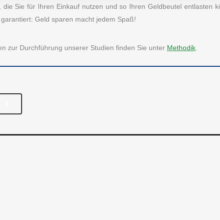
odik
Essen & Trinken
die Sie für Ihren Einkauf nutzen und so Ihren Geldbeutel entlasten 
st garantiert: Geld sparen macht jedem Spaß!
 uns
Fashion & Lifestyle
se
Freizeit & Hobby
onen zur Durchführung unserer Studien finden Sie unter
Methodik
.
Unternehmen
Gesundheit
akt
Haus & Familie
Verschiedenes