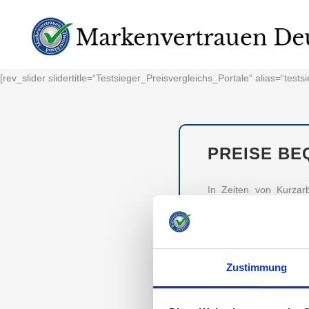
[rev_slider slidertitle=“Testsieger_Preisvergleichs_Portale“ alias=“tests
PREISE BE
In Zeiten von Kurzar
Vergleichen Sie Preise
Doch welchen Preisverg
getestet.
Zustimmung
TESTSIEGER M
MARKEN UNTER