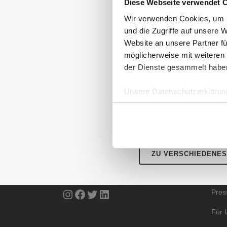
Mit Hilfe eines reprä
Diese Webseite verwendet 
Deutschland befragt, m
Wir verwenden Cookies, um I
am meisten?“
und die Zugriffe auf unsere 
Testsieger in der Kate
Website an unsere Partner fü
Rang ist das Portal g
möglicherweise mit weiteren
am Seitenanfang – und 
der Dienste gesammelt habe
Unsere Datenschutzerklärung
Detaillierte Informati
AUBII GMBH
DA
Meth
Große Bleichen 21
ZU VERSCHIEDENES
20354 HAMBURG
Über
Instagram
Facebook
Twitter
LinkedIn
Pres
Für 