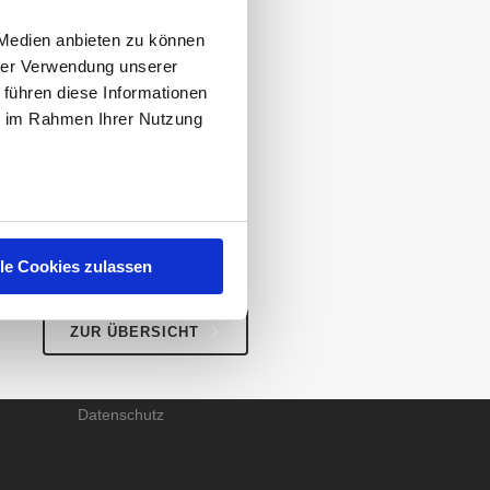
.380 Personen aus ganz
ortalen vertrauen Sie
 Medien anbieten zu können
hrer Verwendung unserer
r.de und auf dem dritten
 führen diese Informationen
 Sie gerne das Ranking
ie im Rahmen Ihrer Nutzung
scheidung!
lle Cookies zulassen
RECHTLICHES
Impressum
ZUR ÜBERSICHT
AGB
Datenschutz