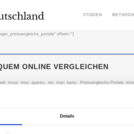
STUDIEN
METHODI
ieger_preisvergleichs_portale“ offset=““]
QUEM ONLINE VERGLEICHEN
beit muss man sparen, wo man kann. Preisvergleichs-Portale kön
 bequem online.
leichs-Portale vertrauen die Deutschen? Wir haben das Markenvertrau
Details
ARKENVERTRAUEN: DAS SIND DIE VERTRAUENS
 DEN PREISVERGLEICHS-PORTALEN