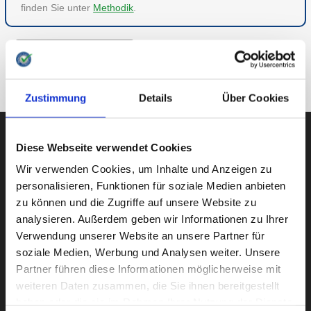
finden Sie unter
Methodik
.
ZU GESUNDHEIT
ZUR ÜBERSICHT
Zustimmung
Details
Über Cookies
Diese Webseite verwendet Cookies
Wir verwenden Cookies, um Inhalte und Anzeigen zu
AUBII GMBH
personalisieren, Funktionen für soziale Medien anbieten
zu können und die Zugriffe auf unsere Website zu
analysieren. Außerdem geben wir Informationen zu Ihrer
Verwendung unserer Website an unsere Partner für
Große Bleichen 21
soziale Medien, Werbung und Analysen weiter. Unsere
20354 HAMBURG
Partner führen diese Informationen möglicherweise mit
weiteren Daten zusammen, die Sie ihnen bereitgestellt
haben oder die sie im Rahmen Ihrer Nutzung der Dienste