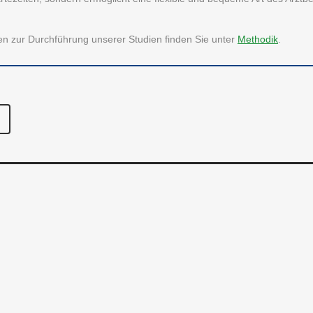
se
Freizeit & Hobby
onen zur Durchführung unserer Studien finden Sie unter
Methodik
.
Unternehmen
Gesundheit
akt
Haus & Familie
Verschiedenes