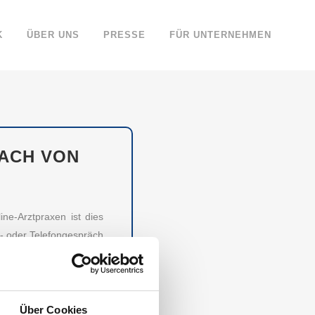
K
ÜBER UNS
PRESSE
FÜR UNTERNEHMEN
FACH VON
ne-Arztpraxen ist dies
o- oder Telefongespräch
igsten Plattformen für
 ersparen.
WÜRDIGSTEN
Über Cookies