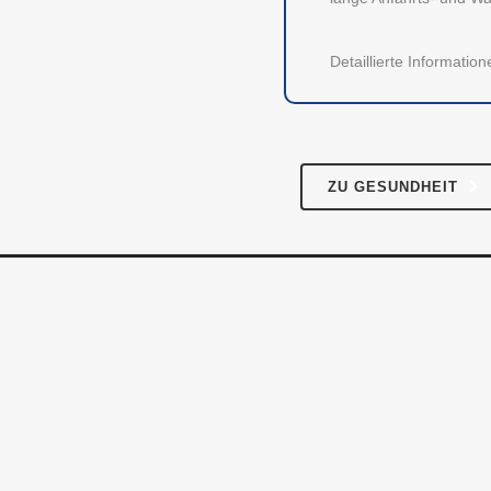
Instagram
Facebook
Twitter
LinkedIn
Pres
Detaillierte Informati
Für 
Kont
ZU GESUNDHEIT