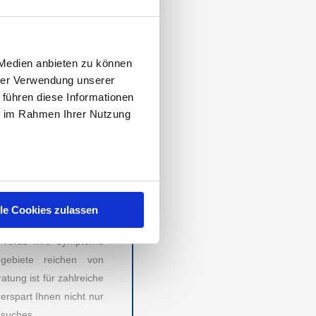
. Mai 2022 zum Thema
rie Markenvertrauen ist
n Plätzen zwei bis fünf
 Medien anbieten zu können
rafik am Seitenanfang
hrer Verwendung unserer
 führen diese Informationen
ie im Rahmen Ihrer Nutzung
UND BEQUEM
beliebter und haben in
Arztbesuch möglich und
h dem Gespräch nötige
ie Online-Sprechstunde
lle Cookies zulassen
, vorab Ihre Symptome
RECHTLICHES
gebiete reichen von
ung ist für zahlreiche
Impressum
erspart Ihnen nicht nur
esuches.
AGB