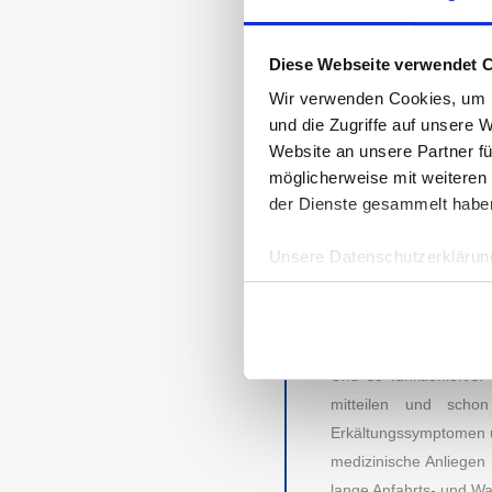
PLATTFORMEN 
Für die 858 Teilneh
Diese Webseite verwendet 
Plattformen für Online
docdirekt
und gehört s
Wir verwenden Cookies, um I
sind
teleclinic
,
FERNA
und die Zugriffe auf unsere 
Website an unsere Partner fü
entnehmen.
möglicherweise mit weiteren
der Dienste gesammelt habe
MIT EINEM MAU
Schluss mit überfüllt
Unsere Datenschutzerklärung
der Corona-Pandemie e
können die Ansteckun
Privatrezepte oder ei
wird von der Krankenka
Und so funktioniert’s
AUBII GMBH
DA
mitteilen und scho
Erkältungssymptomen ü
Meth
Große Bleichen 21
medizinische Anliegen 
20354 HAMBURG
lange Anfahrts- und Wa
Über