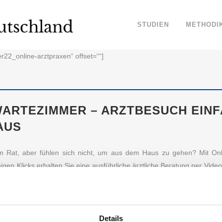
STUDIEN
METHODI
er22_online-arztpraxen“ offset=““]
ARTEZIMMER – ARZTBESUCH EIN
AUS
en Rat, aber fühlen sich nicht, um aus dem Haus zu gehen? Mit Onli
igen Klicks erhalten Sie eine ausführliche ärztliche Beratung per Vide
 von Zuhause aus. Markenvertrauen Deutschland hat die vertrauenswürd
Sie untersucht, um Ihnen ewiges Warten in überfüllten Wartezimmer zu
ARKENVERTRAUEN: DAS SIND DIE VERTRAUENS
Details