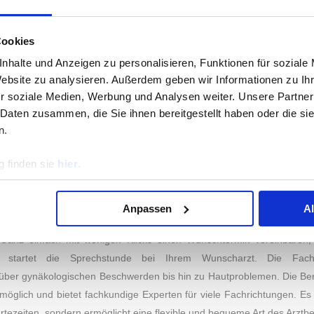
FÜR ONLINE-ARZTPRAXEN
mer der repräsentativen Umfrage vom 22. Mai 2022 bis zum 23
Cookies
-Arztpraxen standen fünf Marken zur Auswahl. Testsieger in der Katego
omit zu einer der vertrauenswürdigsten Marken des Jahres 2022. Auf de
nhalte und Anzeigen zu personalisieren, Funktionen für soziale
RZT
,
kry
und
ZAVA
. Die genauen Abstimmungswerte können Sie der G
Website zu analysieren. Außerdem geben wir Informationen zu I
r soziale Medien, Werbung und Analysen weiter. Unsere Partner
 Daten zusammen, die Sie ihnen bereitgestellt haben oder die s
n.
SKLICK INS BEHANDLUNGSZIMMER – EINFACH 
en Wartezimmern und ewigem Warten! Online-Arztpraxen werden immer 
 finden sie
hier
.
inen Boom erlebt. Online-Sprechstunden machen einen effizienten 
gsgefahr deutlich reduzieren. Bei Bedarf stellt der Arzt nac
ne Krankschreibung aus – und das innerhalb von wenigen Minuten. D
Anpassen
A
sse übernommen, so tragen Sie keine Privatkosten für die Beratung.
: Ganz einfach mit wenigen Klicks einen Wunschtermin vereinbaren
S INSTITUT
KATEGORIEN
n startet die Sprechstunde bei Ihrem Wunscharzt. Die Fach
ber gynäkologischen Beschwerden bis hin zu Hautproblemen. Die Berat
odik
Essen & Trinken
möglich und bietet fachkundige Experten für viele Fachrichtungen. Es 
rtezeiten, sondern ermöglicht eine flexible und bequeme Art des Arztb
 uns
Fashion & Lifestyle