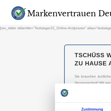
[rev_slider slidertitle=“Testsieger22_Online-Arztpraxen“ alias=“testsieg
TSCHÜSS W
ZU HAUSE 
Sie brauchen ärztlich
Vergangenheit! Mit wen
und das alles digital
Online-Arztpraxen für 
TESTSIEGER M
Zustimmung