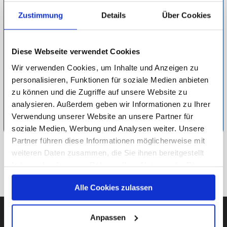
entfalten und diesem einen persönlichen Touch verleihen.
Zustimmung
Details
Über Cookies
Versetzen Sie sich selbst zurück in besondere
selbstgeknipste Momente, genießen Sie einen Moment Ruhe
in fernen Orten und Landschaften oder setzen Sie Akzente in
Diese Webseite verwendet Cookies
bestimmten Ecken Ihres Wohnbereichs. Ob bekanntes Zitat
Wir verwenden Cookies, um Inhalte und Anzeigen zu
oder außergewöhnliches 3D-Tattoo – mit diesen Motiven
personalisieren, Funktionen für soziale Medien anbieten
gestalten Sie Ihre eigene Wohlfühloase.
zu können und die Zugriffe auf unsere Website zu
analysieren. Außerdem geben wir Informationen zu Ihrer
Detaillierte Informationen zur Durchführung unserer Studien
Verwendung unserer Website an unsere Partner für
finden Sie unter
Methodik
.
soziale Medien, Werbung und Analysen weiter. Unsere
Partner führen diese Informationen möglicherweise mit
weiteren Daten zusammen, die Sie ihnen bereitgestellt
ZU HAUS & FAMILIE
haben oder die sie im Rahmen Ihrer Nutzung der Dienste
gesammelt haben.
ZUR ÜBERSICHT
Alle Cookies zulassen
Unsere Datenschutzerklärung finden sie
hier
.
Anpassen