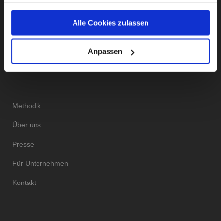
haben oder die sie im Rahmen Ihrer Nutzung der Dienste
gesammelt haben.
Instagram
Facebook
Twitter
LinkedIn
Alle Cookies zulassen
Unsere Datenschutzerklärung finden sie
hier
.
Anpassen
DAS INSTITUT
Methodik
Über uns
Presse
Für Unternehmen
Kontakt