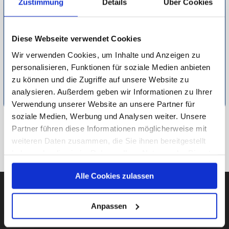
Zustimmung
Details
Über Cookies
passendem Zubehör von der Filteranlage bis hin zu
Abdeckplanen. Sie erhalten Pools in allen Formen und
Größen. Somit können auch kleine Flächen optimal für Ihre
Diese Webseite verwendet Cookies
eigene Pool-Oase genutzt werden. Erfüllen Sie Ihren
Wir verwenden Cookies, um Inhalte und Anzeigen zu
Sommertraum und gönnen sich eine Auszeit im Wasser!
personalisieren, Funktionen für soziale Medien anbieten
zu können und die Zugriffe auf unsere Website zu
Detaillierte Informationen zur Durchführung unserer Studien
analysieren. Außerdem geben wir Informationen zu Ihrer
finden Sie unter
Methodik
.
Verwendung unserer Website an unsere Partner für
soziale Medien, Werbung und Analysen weiter. Unsere
Partner führen diese Informationen möglicherweise mit
ZU FREIZEIT & HOBBY
weiteren Daten zusammen, die Sie ihnen bereitgestellt
haben oder die sie im Rahmen Ihrer Nutzung der Dienste
ZUR ÜBERSICHT
gesammelt haben.
Alle Cookies zulassen
Unsere Datenschutzerklärung finden sie
hier
.
Anpassen
AUBII GMBH