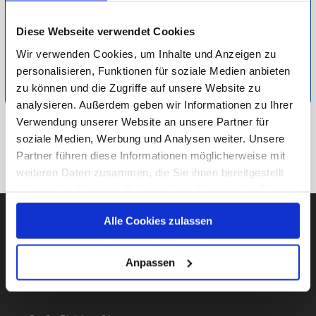
Dabei können Wunschlisten erstellt und im eigenen Konto
die Übersicht behalten werden. Neben jeder Menge
Diese Webseite verwendet Cookies
Inspiration gibt es die schönsten Styles für Sie.
Wir verwenden Cookies, um Inhalte und Anzeigen zu
Detaillierte Informationen zur Durchführung unserer Studien
personalisieren, Funktionen für soziale Medien anbieten
zu können und die Zugriffe auf unsere Website zu
finden Sie unter
Methodik
.
analysieren. Außerdem geben wir Informationen zu Ihrer
Verwendung unserer Website an unsere Partner für
ZU FASHION & LIFESTYLE
soziale Medien, Werbung und Analysen weiter. Unsere
Partner führen diese Informationen möglicherweise mit
ZUR ÜBERSICHT
weiteren Daten zusammen, die Sie ihnen bereitgestellt
haben oder die sie im Rahmen Ihrer Nutzung der Dienste
gesammelt haben.
Alle Cookies zulassen
Unsere Datenschutzerklärung finden sie
hier
.
AUBII GMBH
Anpassen