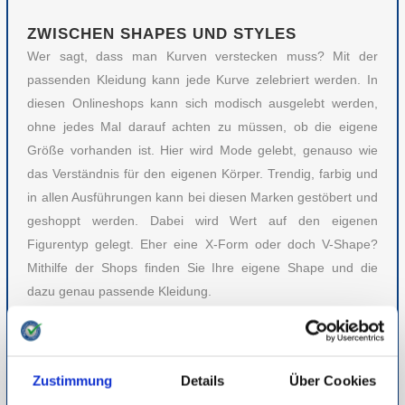
ZWISCHEN SHAPES UND STYLES
Wer sagt, dass man Kurven verstecken muss? Mit der
passenden Kleidung kann jede Kurve zelebriert werden. In
diesen Onlineshops kann sich modisch ausgelebt werden,
ohne jedes Mal darauf achten zu müssen, ob die eigene
Größe vorhanden ist. Hier wird Mode gelebt, genauso wie
das Verständnis für den eigenen Körper. Trendig, farbig und
in allen Ausführungen kann bei diesen Marken gestöbert und
geshoppt werden. Dabei wird Wert auf den eigenen
Figurentyp gelegt. Eher eine X-Form oder doch V-Shape?
Mithilfe der Shops finden Sie Ihre eigene Shape und die
dazu genau passende Kleidung.
Bis mindestens Größe 60 finden Sie bei allen Marken genau
das richtige neue Stück für Ihren Kleiderschrank. Und wer
sagt, dass Mode nur was für Frauen ist: Auch Herrenmode in
Zustimmung
Details
Über Cookies
Plus Size gibt es in dem einen oder anderen Shop zu kaufen.