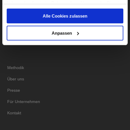
haben oder die sie im Rahmen Ihrer Nutzung der Dienste
gesammelt haben.
Alle Cookies zulassen
Instagram
Facebook
Twitter
LinkedIn
Unsere Datenschutzerklärung finden sie
hier
.
Anpassen
DAS INSTITUT
Methodik
Über uns
Presse
Für Unternehmen
Kontakt