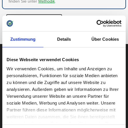
finden Sie unter
Methodik
.
ZU HAUS & FAMILIE
ZUR ÜBERSICHT
Zustimmung
Details
Über Cookies
Diese Webseite verwendet Cookies
AUBII GMBH
Wir verwenden Cookies, um Inhalte und Anzeigen zu
personalisieren, Funktionen für soziale Medien anbieten
zu können und die Zugriffe auf unsere Website zu
analysieren. Außerdem geben wir Informationen zu Ihrer
Große Bleichen 21
Verwendung unserer Website an unsere Partner für
20354 HAMBURG
soziale Medien, Werbung und Analysen weiter. Unsere
Partner führen diese Informationen möglicherweise mit
weiteren Daten zusammen, die Sie ihnen bereitgestellt
haben oder die sie im Rahmen Ihrer Nutzung der Dienste