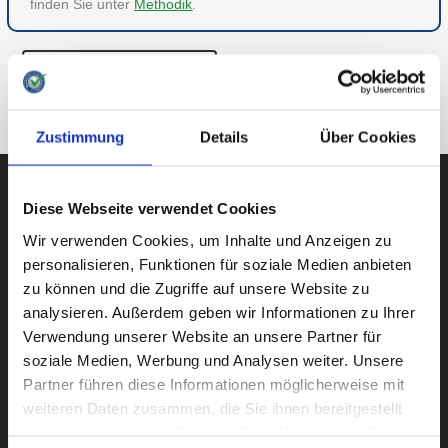
finden Sie unter
Methodik
.
ZU HAUS & FAMILIE
ZUR ÜBERSICHT
Zustimmung
Details
Über Cookies
Diese Webseite verwendet Cookies
AUBII GMBH
Wir verwenden Cookies, um Inhalte und Anzeigen zu
personalisieren, Funktionen für soziale Medien anbieten
zu können und die Zugriffe auf unsere Website zu
analysieren. Außerdem geben wir Informationen zu Ihrer
Große Bleichen 21
Verwendung unserer Website an unsere Partner für
20354 HAMBURG
soziale Medien, Werbung und Analysen weiter. Unsere
Partner führen diese Informationen möglicherweise mit
weiteren Daten zusammen, die Sie ihnen bereitgestellt
haben oder die sie im Rahmen Ihrer Nutzung der Dienste