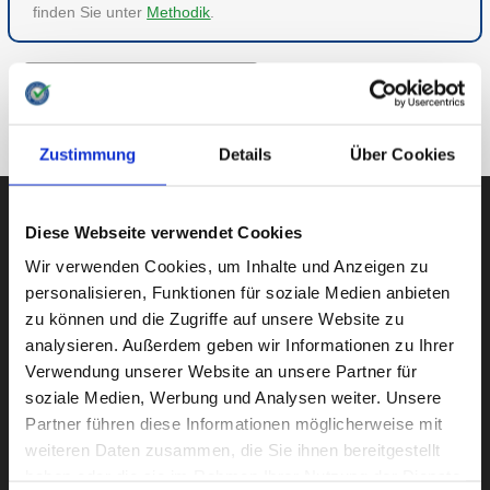
finden Sie unter
Methodik
.
ZU FREIZEIT & HOBBY
ZUR ÜBERSICHT
Zustimmung
Details
Über Cookies
Diese Webseite verwendet Cookies
Wir verwenden Cookies, um Inhalte und Anzeigen zu
AUBII GMBH
personalisieren, Funktionen für soziale Medien anbieten
zu können und die Zugriffe auf unsere Website zu
analysieren. Außerdem geben wir Informationen zu Ihrer
Verwendung unserer Website an unsere Partner für
Große Bleichen 21
soziale Medien, Werbung und Analysen weiter. Unsere
20354 HAMBURG
Partner führen diese Informationen möglicherweise mit
weiteren Daten zusammen, die Sie ihnen bereitgestellt
haben oder die sie im Rahmen Ihrer Nutzung der Dienste