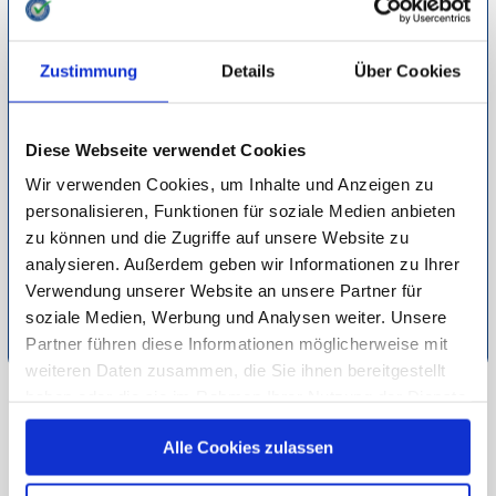
Die untersuchten Marken glänzen nicht nur mit Fachwissen
und genauen Details zur Gattung, Herkunft und zum
Geschmack, sondern bieten zahlreiche Biersorten aus
Zustimmung
Details
Über Cookies
hochwertiger Herstellung für jeden Gaumen an. Sie erhalten
echte Klassiker, seltene Limited Editions und entdecken die
traditionelle Biervielfalt noch mal neu. Mit Biertastings
Diese Webseite verwendet Cookies
können Sie in die Bierkultur eintauchen und Ihren
Wir verwenden Cookies, um Inhalte und Anzeigen zu
Lieblingsgeschmack entdecken. Verabschieden Sie sich vom
personalisieren, Funktionen für soziale Medien anbieten
Kisten-Schleppen und bestellen Sie ganz bequem Ihr
zu können und die Zugriffe auf unsere Website zu
Wunschbier direkt nach Hause.
analysieren. Außerdem geben wir Informationen zu Ihrer
Verwendung unserer Website an unsere Partner für
Detaillierte Informationen zur Durchführung unserer Studien
soziale Medien, Werbung und Analysen weiter. Unsere
finden Sie unter
Methodik
.
Partner führen diese Informationen möglicherweise mit
weiteren Daten zusammen, die Sie ihnen bereitgestellt
haben oder die sie im Rahmen Ihrer Nutzung der Dienste
ZU ESSEN & TRINKEN
gesammelt haben.
Alle Cookies zulassen
ZUR ÜBERSICHT
Unsere Datenschutzerklärung finden sie
hier
.