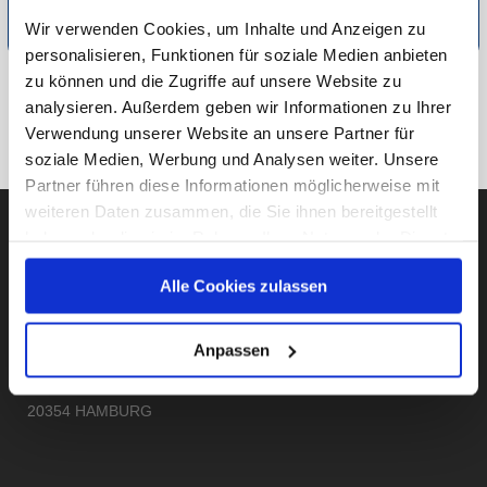
finden Sie unter
Methodik
.
Wir verwenden Cookies, um Inhalte und Anzeigen zu
personalisieren, Funktionen für soziale Medien anbieten
zu können und die Zugriffe auf unsere Website zu
ZU ESSEN & TRINKEN
analysieren. Außerdem geben wir Informationen zu Ihrer
Verwendung unserer Website an unsere Partner für
ZUR ÜBERSICHT
soziale Medien, Werbung und Analysen weiter. Unsere
Partner führen diese Informationen möglicherweise mit
weiteren Daten zusammen, die Sie ihnen bereitgestellt
haben oder die sie im Rahmen Ihrer Nutzung der Dienste
gesammelt haben.
AUBII GMBH
Alle Cookies zulassen
Unsere Datenschutzerklärung finden sie
hier
.
Anpassen
Große Bleichen 21
20354 HAMBURG