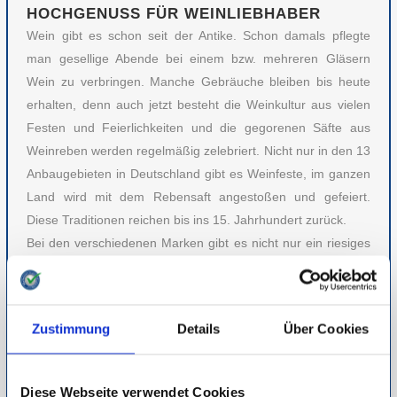
HOCHGENUSS FÜR WEINLIEBHABER
Wein gibt es schon seit der Antike. Schon damals pflegte
man gesellige Abende bei einem bzw. mehreren Gläsern
Wein zu verbringen. Manche Gebräuche bleiben bis heute
erhalten, denn auch jetzt besteht die Weinkultur aus vielen
Festen und Feierlichkeiten und die gegorenen Säfte aus
Weinreben werden regelmäßig zelebriert. Nicht nur in den 13
Anbaugebieten in Deutschland gibt es Weinfeste, im ganzen
Land wird mit dem Rebensaft angestoßen und gefeiert.
Diese Traditionen reichen bis ins 15. Jahrhundert zurück.
Bei den verschiedenen Marken gibt es nicht nur ein riesiges
Weinsortiment, sondern auch reichhaltige Informationen zu
den Winzern und ihren Weinen, Veranstaltungstipps,
Weinverkostung oder Geschenkpakete. Dabei gibt es Wein
Zustimmung
Details
Über Cookies
sowohl aus deutschen Anbaugebieten, als auch aus allen
Teilen der Welt. Hier ist für jeden der richtige Tropfen dabei.
Diese Webseite verwendet Cookies
Detaillierte Informationen zur Durchführung unserer Studien