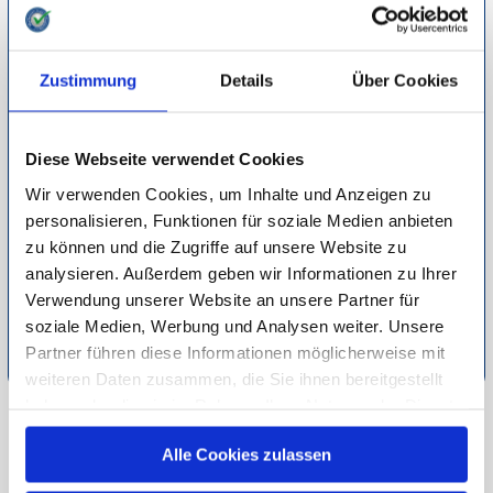
Konzepte. Während die einen Videos erstellen, durch die Sie
Abläufe oder Methoden erlernen, können Sie bei anderen
Zustimmung
Details
Über Cookies
Videos einsenden und bekommen zu Ihren Problemen oder
Ausführungen Feedback sowie einen Trainingsplan. Manche
Angebote umfassen zudem Livechats für Fragen und
Diese Webseite verwendet Cookies
Antworten, Theorie- sowie Praxisvideos und alles, was es
Wir verwenden Cookies, um Inhalte und Anzeigen zu
rund um eine gelungene Ausbildung braucht. Was dabei
personalisieren, Funktionen für soziale Medien anbieten
immer im Mittelpunkt steht: Artgerechte Methoden und
zu können und die Zugriffe auf unsere Website zu
Praktiken, sodass Pferd und Reiter zusammen Spaß am
analysieren. Außerdem geben wir Informationen zu Ihrer
Sport haben.
Verwendung unserer Website an unsere Partner für
soziale Medien, Werbung und Analysen weiter. Unsere
Detaillierte Informationen zur Durchführung unserer Studien
Partner führen diese Informationen möglicherweise mit
finden Sie unter
Methodik
.
weiteren Daten zusammen, die Sie ihnen bereitgestellt
haben oder die sie im Rahmen Ihrer Nutzung der Dienste
gesammelt haben.
ZU FREIZEIT & HOBBY
Alle Cookies zulassen
ZUR ÜBERSICHT
Unsere Datenschutzerklärung finden sie
hier
.