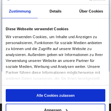
direkt anhand des Profils mit ausgewählten Personen in
Austausch kommen. Über das Chatten hinaus, sorgt das
Zustimmung
Details
Über Cookies
Kennenlernen übers Internet durch Telefon- und Videodates
für ein sicheres Gefühl vor dem ersten Treffen. Online Dating
Diese Webseite verwendet Cookies
bietet eine zeitgemäße und effektive Möglichkeit neue
Wir verwenden Cookies, um Inhalte und Anzeigen zu
Menschen mit der gleichen Lebenseinstellung
personalisieren, Funktionen für soziale Medien anbieten
kennenzulernen und sich zu verlieben. Finden Sie Ihr
zu können und die Zugriffe auf unsere Website zu
Perfect-Match!
analysieren. Außerdem geben wir Informationen zu Ihrer
Detaillierte Informationen zur Durchführung unserer Studien
Verwendung unserer Website an unsere Partner für
soziale Medien, Werbung und Analysen weiter. Unsere
finden Sie unter
Methodik
.
Partner führen diese Informationen möglicherweise mit
weiteren Daten zusammen, die Sie ihnen bereitgestellt
ZU HAUS & FAMILIE
haben oder die sie im Rahmen Ihrer Nutzung der Dienste
gesammelt haben.
ZUR ÜBERSICHT
Alle Cookies zulassen
Unsere Datenschutzerklärung finden sie
hier
.
Anpassen