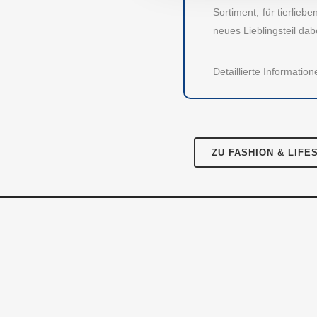
Meth
Große Bleichen 21
Sortiment, für tierlie
20354 HAMBURG
neues Lieblingsteil dab
Über
Instagram
Facebook
Twitter
LinkedIn
Pres
Detaillierte Informati
Für 
Kont
ZU FASHION & LIFE