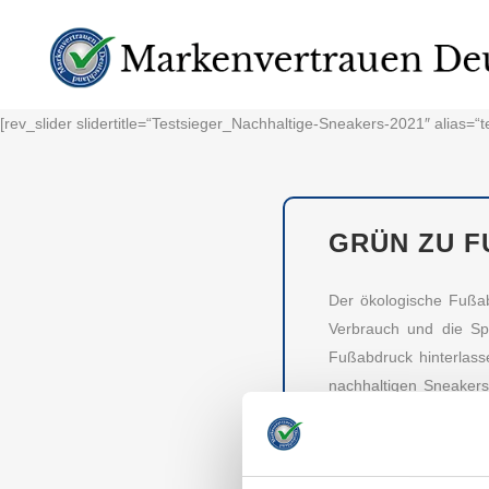
[rev_slider slidertitle=“Testsieger_Nachhaltige-Sneakers-2021″ alias=“
GRÜN ZU F
Der ökologische Fußa
Verbrauch und die Spu
Fußabdruck hinterlass
nachhaltigen Sneakers
bisschen grüner hinter
TESTSIEGER M