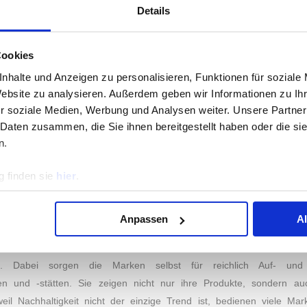
ACHHALTIGEN SNEAKERS
Details
hmer der repräsentativen Umfrage vom 15. Oktober 2021 bis zum 
akers standen fünf Marken zur Auswahl. Testsieger in der Kategor
rke des Jahres 2021. Auf den Plätzen zwei bis fünf sind
ethletic, M
Cookies
erte können Sie der Grafik am Seitenanfang entnehmen.
nhalte und Anzeigen zu personalisieren, Funktionen für soziale
Website zu analysieren. Außerdem geben wir Informationen zu I
IGEN WEG EINSCHLAGEN
r soziale Medien, Werbung und Analysen weiter. Unsere Partner
nindustrie ist nicht nur groß, sondern auch schnelllebig. Immer neue K
 Daten zusammen, die Sie ihnen bereitgestellt haben oder die s
den Markt. Da mitzuhalten ist eine Herausforderung für jeden Model
n.
über die Jahre nachhaltig etabliert hat: Fair und Ethical Fas
 finden sie
hier
.
ine große Rolle. Gute Materialen, fair produziert und langlebig – hier 
 Das gilt auch für Schuhe.
kann so einige Probleme verursachen. Nicht nur umwelttechnisch, so
Anpassen
A
uns unsere Füße ein Leben lang von A nach B, gerade deshalb soll
r langen Tragekomfort sorgen bei den ausgewählten Marken res
len. Dabei sorgen die Marken selbst für reichlich Auf- und
S INSTITUT
KATEGORIEN
en und -stätten. Sie zeigen nicht nur ihre Produkte, sondern a
eil Nachhaltigkeit nicht der einzige Trend ist, bedienen viele M