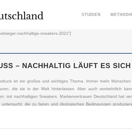
STUDIEN
METHODI
testsieger-nachhaltige-sneakers-2021″]
USS – NACHHALTIG LÄUFT ES SIC
bdruck ist ein großes und wichtiges Thema. Immer mehr Menschen 
ren, die sie in der Welt hinterlassen. Aber auch wortwörtlich ka
en: mit nachhaltigen Sneakers. Markenvertrauen Deutschland hat v
 untersucht, die zu fairen und ökologischen Bedingungen produzier
lassen möchten. Für einen Lifestyle, der Style und Umweltbewusstsein 
ARKENVERTRAUEN: DAS SIND DIE VERTRAUENS