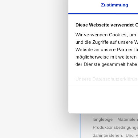
MARKEN VON N
Zustimmung
Für die 1.233 Teilne
Thema nachhaltige Sne
VEJA
und ist somit Ma
Diese Webseite verwendet 
genauen Abstimmungsw
Wir verwenden Cookies, um I
und die Zugriffe auf unsere 
DEN NACHHALT
Website an unsere Partner fü
Die Textil- und Fashio
möglicherweise mit weiteren
Styles überschwemmen 
der Dienste gesammelt habe
dass sich ein Trend 
Unsere Datenschutzerklärung
Nachhaltigkeitsaspekt e
nur eine Saison halten.
Schlechtes Schuhwerk 
Schließlich bringen 
eingepackt sein. Fü
langlebige Materia
AUBII GMBH
DA
Produktionsbedingung
dahinterstehen. Und w