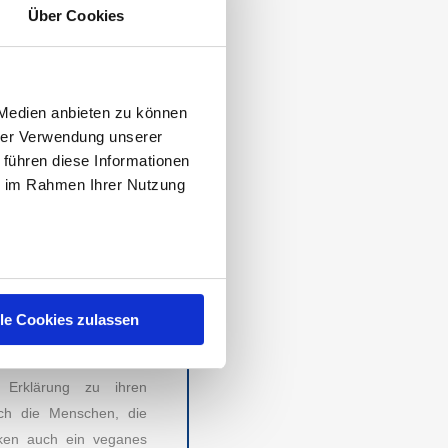
Über Cookies
14. November 2021 zum
ie Markenvertrauen ist
ELA, bleed
und
ekn.
Die
 Medien anbieten zu können
hrer Verwendung unserer
 führen diese Informationen
ollektionen, Trends und
ie im Rahmen Ihrer Nutzung
iebhaber. Umso besser,
hion. Hier spielt der
soll Kleidung länger als
ndern auch körperlich.
lle Cookies zulassen
ten sie besonders gut
sourcenschonende und
 Erklärung zu ihren
RECHTLICHES
uch die Menschen, die
arken auch ein veganes