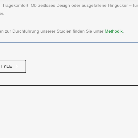
odik
Essen & Trinken
ben Tragekomfort. Ob zeitloses Design oder ausgefallene Hingucker – für
ei.
 uns
Fashion & Lifestyle
se
Freizeit & Hobby
onen zur Durchführung unserer Studien finden Sie unter
Methodik
.
Unternehmen
Gesundheit
akt
Haus & Familie
Verschiedenes
STYLE