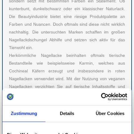
sondern setzt mit bestimmten Farben ein Statement. Ob
kunterbunt, dunkelschwarz oder ein klassischer Naturlack.
Die Beautyindustrie bietet eine riesige Produktpalette an
Farben und Nuancen. Doch oftmals sind diese nicht wirklich
nachhaltig. Die untersuchten Marken schaffen im großen
Nagellackdschungel Abhilfe und setzen sich aktiv für das
Tierwohl ein.
Herkömmliche Nagellacke beinhalten oftmals tierische
Bestandteile wie beispielsweise Karmin, welches aus
Cochineal Käfern erzeugt und insbesondere in roten
Nagellacken verwendet wird. Mit der Nutzung von veganen
Nagellacken verzichten Sie auf tierische Inhaltsstoffe und
tragen zu einem nachhaltigen Lebensstil bei. Doch nicht nur
die Tierwelt, sondern auch Ihre Gesundheit wird durch die
natürliche Alternative geschützt. Vegane Lacke zählen zu
Zustimmung
Details
Über Cookies
den schadstoffarmen Nagellacken, indem auf verschiedene
Schadstoffe verzichtet wird. Ein Umdenken lohnt sich!