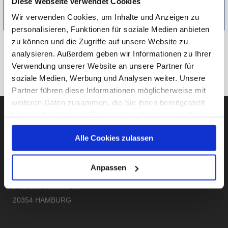
Diese Webseite verwendet Cookies
Detaillierte Informationen zur Durchführung unserer Studien
Wir verwenden Cookies, um Inhalte und Anzeigen zu
finden Sie unter
Methodik
.
personalisieren, Funktionen für soziale Medien anbieten
zu können und die Zugriffe auf unsere Website zu
analysieren. Außerdem geben wir Informationen zu Ihrer
ZU FASHION & LIFESTYLE
Verwendung unserer Website an unsere Partner für
ZUR ÜBERSICHT
soziale Medien, Werbung und Analysen weiter. Unsere
Partner führen diese Informationen möglicherweise mit
weiteren Daten zusammen, die Sie ihnen bereitgestellt
haben oder die sie im Rahmen Ihrer Nutzung der Dienste
gesammelt haben.
Alle Cookies zulassen
AUBII GMBH
Unsere Datenschutzerklärung finden sie
hier
.
Anpassen
Große Bleichen 21
20354 HAMBURG