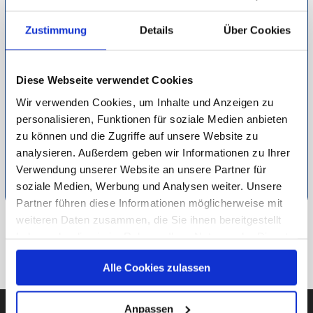
Die Decken fast aller Hersteller sind mit anderen Decken
kombinierbar, sodass sie zu jeder Jahreszeit einsetzbar sind.
Zustimmung
Details
Über Cookies
Einzig zu beachten ist, dass die Benutzung nur langsam
gesteigert werden sollte. Denn die Verstärkung des
Diese Webseite verwendet Cookies
Magnetfelds kann für ein leichtes Kribbeln sorgen, an das
sich die Vierbeiner erst gewöhnen müssen. Ist das aber
Wir verwenden Cookies, um Inhalte und Anzeigen zu
personalisieren, Funktionen für soziale Medien anbieten
geschafft, kann schnellere Regeneration geschaffen und die
zu können und die Zugriffe auf unsere Website zu
Gesundheit Ihres Pferdes verbessert werden.
analysieren. Außerdem geben wir Informationen zu Ihrer
Detaillierte Informationen zur Durchführung unserer Studien
Verwendung unserer Website an unsere Partner für
finden Sie unter
Methodik
.
soziale Medien, Werbung und Analysen weiter. Unsere
Partner führen diese Informationen möglicherweise mit
weiteren Daten zusammen, die Sie ihnen bereitgestellt
ZU FREIZEIT & HOBBY
haben oder die sie im Rahmen Ihrer Nutzung der Dienste
gesammelt haben.
ZUR ÜBERSICHT
Alle Cookies zulassen
Unsere Datenschutzerklärung finden sie
hier
.
Anpassen