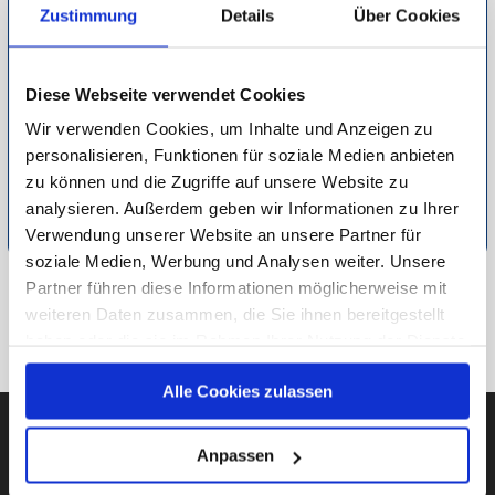
Utensilien eine Kotprobe Ihres Hundes entnehmen. Das
Zustimmung
Details
Über Cookies
Teströhrchen schicken Sie dann an das betreffende Labor
und erhalten innerhalb von ein oder zwei Werktagen das
Diese Webseite verwendet Cookies
Ergebnis. Viele Hersteller arbeiten mit digitalen Apps, sodass
Sie die Resultate noch schneller erhalten. So leicht lässt sich
Wir verwenden Cookies, um Inhalte und Anzeigen zu
die Gesundheit Ihres Hundes bewahren.
personalisieren, Funktionen für soziale Medien anbieten
zu können und die Zugriffe auf unsere Website zu
Detaillierte Informationen zur Durchführung unserer Studien
analysieren. Außerdem geben wir Informationen zu Ihrer
finden Sie unter
Methodik
.
Verwendung unserer Website an unsere Partner für
soziale Medien, Werbung und Analysen weiter. Unsere
Partner führen diese Informationen möglicherweise mit
ZU VERSCHIEDENES
weiteren Daten zusammen, die Sie ihnen bereitgestellt
haben oder die sie im Rahmen Ihrer Nutzung der Dienste
ZUR ÜBERSICHT
gesammelt haben.
Alle Cookies zulassen
Unsere Datenschutzerklärung finden sie
hier
.
Anpassen
AUBII GMBH