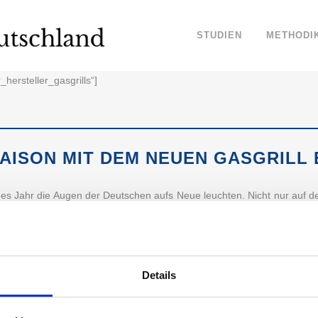
STUDIEN
METHODI
_hersteller_gasgrills“]
SAISON MIT DEM NEUEN GASGRILL
jedes Jahr die Augen der Deutschen aufs Neue leuchten. Nicht nur auf
len im Sommer beliebter denn je. Um trotzdem die Umwelt zu schonen 
 für Gasgrills vertrauen die Deutschen? Wir haben 5 Hersteller für Gasg
Details
ARKENVERTRAUEN: DAS SIND DIE VERTRAUENS
 DEN HERSTELLERN FÜR GASGRILLS