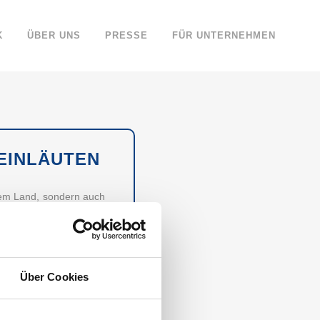
K
ÜBER UNS
PRESSE
FÜR UNTERNEHMEN
 EINLÄUTEN
 dem Land, sondern auch
werden Gasgrills immer
rills für Sie getestet.
Über Cookies
WÜRDIGSTEN