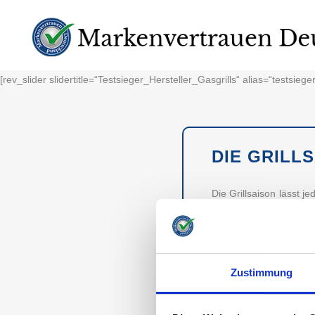
[rev_slider slidertitle=“Testsieger_Hersteller_Gasgrills“ alias=“testsieger
DIE GRILL
Die Grillsaison lässt 
in der Stadt ist Gril
beliebter.
Doch welchem Hersteller
Zustimmung
TESTSIEGER M
MARKEN UNTER