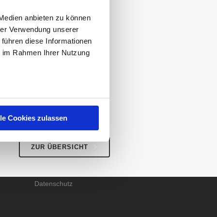
402 Personen aus ganz
asgrills vertrauen Sie
 Medien anbieten zu können
hrer Verwendung unserer
rs und auf dem dritten
 führen diese Informationen
 Sie gerne das Ranking
ie im Rahmen Ihrer Nutzung
scheidung!
lle Cookies zulassen
RECHTLICHES
Impressum
ZUR ÜBERSICHT
AGB
Datenschutz