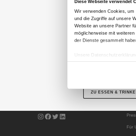
Mit Hilfe eines reprä
Diese Webseite verwendet 
Deutschland befragt, m
Wir verwenden Cookies, um I
am meisten?“
und die Zugriffe auf unsere 
Testsieger in der Kat
Website an unsere Partner fü
Rang ist der Herstell
möglicherweise mit weiteren
am Seitenanfang – und 
der Dienste gesammelt habe
Unsere Datenschutzerklärung
Detaillierte Informati
AUBII GMBH
DA
Meth
Große Bleichen 21
ZU ESSEN & TRINK
20354 HAMBURG
Über
Instagram
Facebook
Twitter
LinkedIn
Pres
Für 