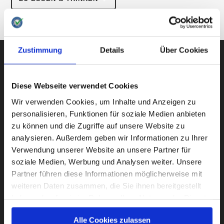
ZUR ÜBERSICHT
Zustimmung
Details
Über Cookies
AUBII GMBH
Diese Webseite verwendet Cookies
Wir verwenden Cookies, um Inhalte und Anzeigen zu
personalisieren, Funktionen für soziale Medien anbieten
zu können und die Zugriffe auf unsere Website zu
Große Bleichen 21
analysieren. Außerdem geben wir Informationen zu Ihrer
20354 HAMBURG
Verwendung unserer Website an unsere Partner für
soziale Medien, Werbung und Analysen weiter. Unsere
Partner führen diese Informationen möglicherweise mit
weiteren Daten zusammen, die Sie ihnen bereitgestellt
Instagram
Facebook
Twitter
LinkedIn
haben oder die sie im Rahmen Ihrer Nutzung der Dienste
gesammelt haben.
Alle Cookies zulassen