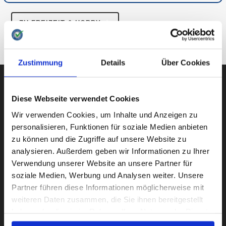
ZU FREIZEIT & HOBBY
ZUR ÜBERSICHT
Zustimmung
Details
Über Cookies
Diese Webseite verwendet Cookies
AUBII GMBH
Wir verwenden Cookies, um Inhalte und Anzeigen zu
personalisieren, Funktionen für soziale Medien anbieten
zu können und die Zugriffe auf unsere Website zu
analysieren. Außerdem geben wir Informationen zu Ihrer
Große Bleichen 21
Verwendung unserer Website an unsere Partner für
20354 HAMBURG
soziale Medien, Werbung und Analysen weiter. Unsere
Partner führen diese Informationen möglicherweise mit
weiteren Daten zusammen, die Sie ihnen bereitgestellt
haben oder die sie im Rahmen Ihrer Nutzung der Dienste
Instagram
Facebook
Twitter
LinkedIn
gesammelt haben.