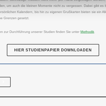
rden, um auch die kleinen Momente nicht zu vergessen. Dabei gibt es be
rsönlichen Kalendern, bis hin zu eigenen Grußkarten bieten sie ein All
ine Grenzen gesetzt.
S INSTITUT
KATEGORIEN
onen zur Durchführung unserer Studien finden Sie unter
Methodik
.
odik
Essen & Trinken
 uns
Fashion & Lifestyle
HIER STUDIENPAPIER DOWNLOADEN
se
Freizeit & Hobby
Unternehmen
Gesundheit
akt
Haus & Familie
Verschiedenes