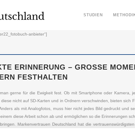
STUDIEN
METHODI
ger22_fotobuch-anbieter“]
KTE ERINNERUNG – GROSSE MOMENT
RN FESTHALTEN
an gerne für die Ewigkeit fest. Ob mit Smartphone oder Kamera, j
 diese nicht auf SD-Karten und in Ordnern verschwinden, bieten sich F
nders als mit Analogfotos, muss hier nicht jedes Bild gedruckt und se
einem diese Arbeit schon ab und ermöglichen so die Erinnerungen sch
bringen. Markenvertrauen Deutschland hat die vertrauenswürdigste
damit auch Sie in Erinnerungen schwelgen können.