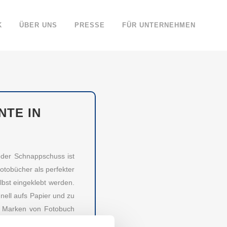
K
ÜBER UNS
PRESSE
FÜR UNTERNEHMEN
E IN F
eder Schnappschuss ist
otobücher als perfekter
lbst eingeklebt werden.
nell aufs Papier und zu
n Marken von Fotobuch