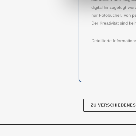
digital hinzugefügt we
nur Fotobücher. Von pe
Der Kreativität sind ke
AUBII GMBH
DA
Detaillierte Informati
Meth
Große Bleichen 21
20354 HAMBURG
Über
Instagram
Facebook
Twitter
LinkedIn
Pres
Für 
Kont
ZU VERSCHIEDENES