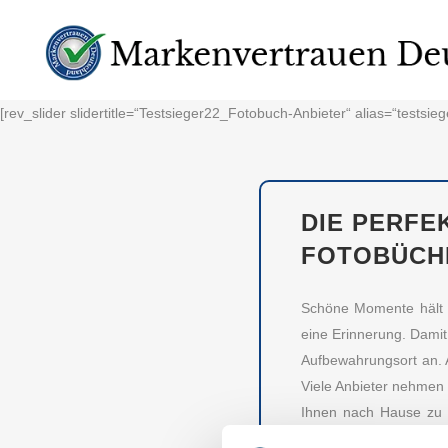
[rev_slider slidertitle=“Testsieger22_Fotobuch-Anbieter“ alias=“testsie
DIE PERFE
OTOBÜCHE
Schöne Momente hält m
eine Erinnerung. Damit
Aufbewahrungsort an. A
Viele Anbieter nehmen 
Ihnen nach Hause zu 
Anbietern untersucht, 