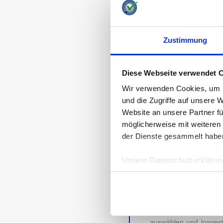
TESTSIEGER M
MARKEN VON F
Zustimmung
Für die 543 Teilnehm
Fotobuch standen fünf 
gehört somit zu einer 
Diese Webseite verwendet 
dm FOTO Paradies,
Wir verwenden Cookies, um I
Grafik am Seitenanfan
und die Zugriffe auf unsere 
Website an unsere Partner fü
HIER FINDET J
möglicherweise mit weiteren
Ein Bild sagt mehr al
der Dienste gesammelt habe
Aufwachsen eines Kind
Momenten und Gefühle
Unsere Datenschutzerklärung
Gerade durch diese em
im Herzen tragen möcht
Deshalb gibt es für j
auf Gestaltungsvorsc
auswählen und losgest