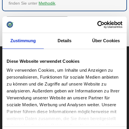
finden Sie unter
Methodik
.
ZU FREIZEIT & HOBBY
ZUR ÜBERSICHT
Zustimmung
Details
Über Cookies
Diese Webseite verwendet Cookies
Wir verwenden Cookies, um Inhalte und Anzeigen zu
AUBII GMBH
personalisieren, Funktionen für soziale Medien anbieten
zu können und die Zugriffe auf unsere Website zu
analysieren. Außerdem geben wir Informationen zu Ihrer
Verwendung unserer Website an unsere Partner für
Große Bleichen 21
soziale Medien, Werbung und Analysen weiter. Unsere
20354 HAMBURG
Partner führen diese Informationen möglicherweise mit
weiteren Daten zusammen, die Sie ihnen bereitgestellt
haben oder die sie im Rahmen Ihrer Nutzung der Dienste