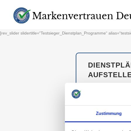
[rev_slider slidertitle=“Testsieger_Dienstplan_Programme“ alias=“tes
DIENSTPLÄ
AUFSTELL
Dienstpläne zu schre
Krankschreibungen ei
Zeitersparnis empfiehlt
Doch welchen Dienstp
Zustimmung
für Sie getestet.