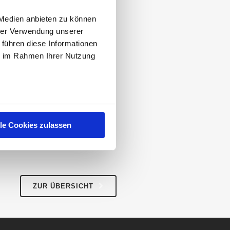
WÜRDIGSTEN
 Medien anbieten zu können
hrer Verwendung unserer
ar 2021 2.470 Personen
 führen diese Informationen
enstplan-Programmen
ie im Rahmen Ihrer Nutzung
ift und auf dem dritten
 Sie gerne das Ranking
scheidung!
lle Cookies zulassen
RECHTLICHES
Impressum
AGB
ZUR ÜBERSICHT
Datenschutz