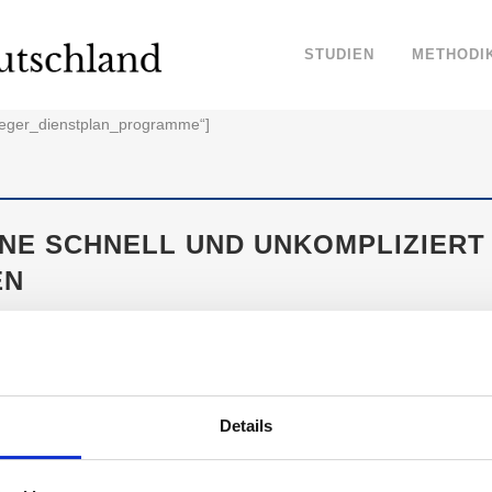
STUDIEN
METHODI
tsieger_dienstplan_programme“]
NE SCHNELL UND UNKOMPLIZIERT
EN
iben, kann einen schon mal in die Verzweiflung treiben. Sonde
nzupflegen erschwert eine übersichtliche Ansicht umso mehr. F
 es sich, ein verlässliches Programm zur Hilfe zu nehmen.
lan-Programmen vertrauen die Deutschen? Wir haben das Markenver
Details