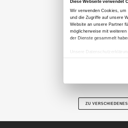
Diese Webseite verwendet 
TESTSIEGER M
MARKEN UNTER
Wir verwenden Cookies, um I
und die Zugriffe auf unsere 
Mit Hilfe eines reprä
Website an unsere Partner fü
aus ganz Deutschland
möglicherweise mit weiteren
vertrauen Sie am mei
der Dienste gesammelt habe
Testsieger in der Kate
Rang ist das Programm
Unsere Datenschutzerklärung
am Seitenanfang – und 
Detaillierte Informati
AUBII GMBH
DA
Meth
Große Bleichen 21
20354 HAMBURG
Über
ZU VERSCHIEDENES
Instagram
Facebook
Twitter
LinkedIn
Pres
Für 