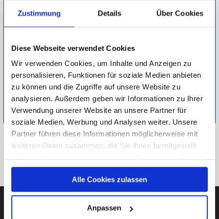
Einrichtung kann der Betroffene sich frei und ohne Hürden
Zustimmung
Details
Über Cookies
bewegen. Die Belastung durch die eigene Haushaltsführung
verschwindet und die Energie kann in ausgelassene
Aktivitäten mit Gleichaltrigen investiert werden. Auch für die
Diese Webseite verwendet Cookies
Angehörigen bedeuten Pflegedienstleistungen deutlich
Wir verwenden Cookies, um Inhalte und Anzeigen zu
weniger Belastung sowie Sorgen und mehr Zeit für das
personalisieren, Funktionen für soziale Medien anbieten
glückliche Beisammensein.
zu können und die Zugriffe auf unsere Website zu
analysieren. Außerdem geben wir Informationen zu Ihrer
Detaillierte Informationen zur Durchführung unserer Studien
Verwendung unserer Website an unsere Partner für
finden Sie unter
Methodik
.
soziale Medien, Werbung und Analysen weiter. Unsere
Partner führen diese Informationen möglicherweise mit
weiteren Daten zusammen, die Sie ihnen bereitgestellt
ZU FASHION & LIFESTYLE
haben oder die sie im Rahmen Ihrer Nutzung der Dienste
ZUR ÜBERSICHT
gesammelt haben.
Alle Cookies zulassen
Unsere Datenschutzerklärung finden sie
hier
.
Anpassen