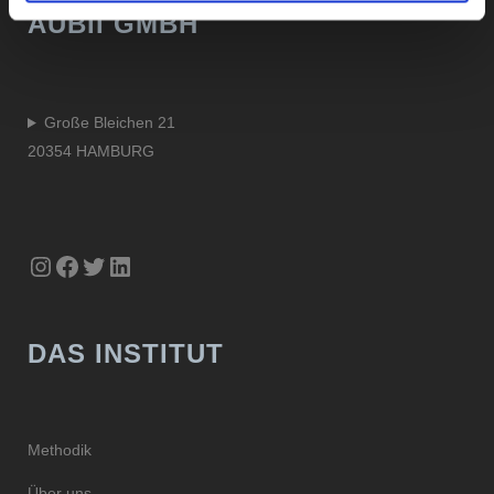
AUBII GMBH
Große Bleichen 21
20354 HAMBURG
Instagram
Facebook
Twitter
LinkedIn
DAS INSTITUT
Methodik
Über uns