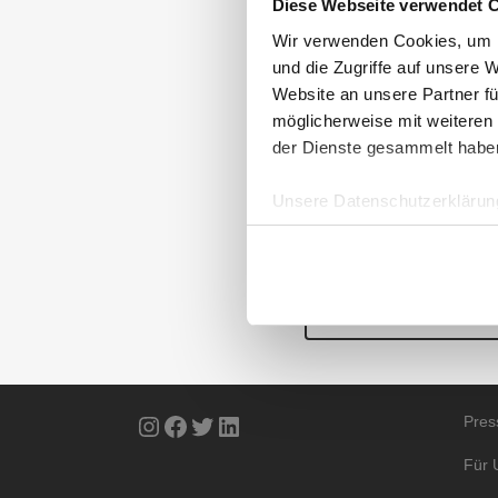
Diese Webseite verwendet 
MARKEN VON 
Für die 2.470 Teilne
Wir verwenden Cookies, um I
und die Zugriffe auf unsere 
Blumenversender stand
Website an unsere Partner fü
den Plätzen zwei bis 
möglicherweise mit weiteren
können Sie der Grafik
der Dienste gesammelt habe
Detaillierte Informati
Unsere Datenschutzerklärung
AUBII GMBH
DA
ZU DEN AKTUELLEN
Meth
Große Bleichen 21
20354 HAMBURG
Über
Instagram
Facebook
Twitter
LinkedIn
Pres
Für 