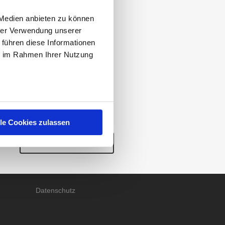
ktober 2020 zum Thema
 Medien anbieten zu können
hrer Verwendung unserer
trauen ist
Fleurop
. Auf
 führen diese Informationen
uen Abstimmungswerte
ie im Rahmen Ihrer Nutzung
lle Cookies zulassen
RECHTLICHES
ZUR ÜBERSICHT
Impressum
AGB
Datenschutz