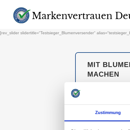
[rev_slider slidertitle=“Testsieger_Blumenversender“ alias=“testsiege
MIT BLUME
MACHEN
Blumensträuße sind sei
vertraut man hier auf 
liefern.
Zustimmung
TESTSIEGER M