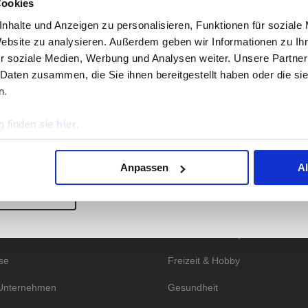
Cookies
BLUMENVERSENDERN
hmer der repräsentativen Umfrage vom 07. Oktober bis zum 10. O
nhalte und Anzeigen zu personalisieren, Funktionen für soziale
Website zu analysieren. Außerdem geben wir Informationen zu I
en fünf Marken zur Auswahl. Testsieger in der Kategorie Markenver
r soziale Medien, Werbung und Analysen weiter. Unsere Partner
fünf sind
Blume2000, Flora Prima, Valentins
und
euroflorist.
Die gena
 Daten zusammen, die Sie ihnen bereitgestellt haben oder die s
 am Seitenanfang entnehmen.
n.
onen zur Durchführung unserer Studien finden Sie unter
Methodik
.
 finden sie
hier
.
Anpassen
A
S INSTITUT
KATEGORIEN
 STUDIEN
odik
Essen & Trinken
 uns
Fashion & Lifestyle
se
Freizeit & Hobby
Unternehmen
Gesundheit