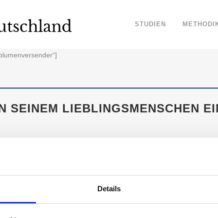
STUDIEN
METHODI
r_blumenversender“]
N SEINEM LIEBLINGSMENSCHEN E
„Wo Blumen blühen lächelt die Welt“
t jeher eines der beliebtesten Mitbringsel für Freunde und Familie.
eine sichere Zustellung und lässt die bunten Sträuße direkt ins Woh
Details
ARKENVERTRAUEN: DAS SIND DIE VERTRAUENS