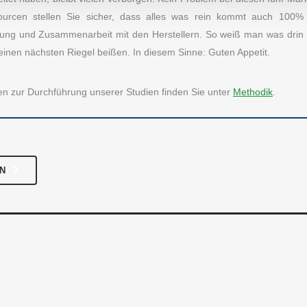
S INSTITUT
KATEGORIEN
ourcen stellen Sie sicher, dass alles was rein kommt auch 100% 
odik
Essen & Trinken
ng und Zusammenarbeit mit den Herstellern. So weiß man was drin 
einen nächsten Riegel beißen. In diesem Sinne: Guten Appetit.
 uns
Fashion & Lifestyle
se
Freizeit & Hobby
onen zur Durchführung unserer Studien finden Sie unter
Methodik
.
Unternehmen
Gesundheit
akt
Haus & Familie
Verschiedenes
EN