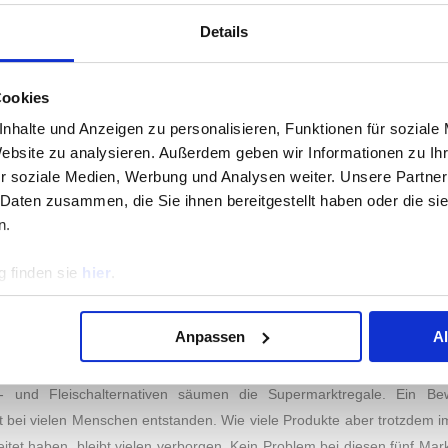
ARKENVERTRAUEN: DAS SIND DIE VERTRAUENS
Details
IO-RIEGELN
hmer der repräsentativen Umfrage vom 17. September 2021 bis zum
en fünf Marken zur Auswahl. Testsieger in der Kategorie Markenvertr
Cookies
der vertrauenswürdigsten Marken des Jahres 2021. Auf den Plätzen zwe
nhalte und Anzeigen zu personalisieren, Funktionen für soziale
und
the nu company.
Die genauen Abstimmungswerte können Sie der 
Website zu analysieren. Außerdem geben wir Informationen zu I
r soziale Medien, Werbung und Analysen weiter. Unsere Partner
 Daten zusammen, die Sie ihnen bereitgestellt haben oder die s
GUTES KLIMA
n.
kleinen, süßen Sünden verbindet man vor allem mit zwei Dingen: Ge
anach. Viel Zucker, wenig umweltfreundliche Zutaten, wie Palmöl und 
 finden sie
hier
.
ollen die Naschereien doch etwas Schönes sein, den Tag versüßen 
as auch möglich ist, beweisen die zur Auswahl stehenden Marken: Vega
Anpassen
A
nd Laktose. Die perfekte Alternative also für bewusste Naschkatzen.
schutz und Nachhaltigkeit auch in der Lebensmittelindustrie ange
ch- und Fleischalternativen säumen die Supermarktregale. Ein Be
t bei vielen Menschen entstanden. Wie viele Produkte aber trotzdem 
itet haben, bleibt vielen verborgen. Kein Problem bei diesen fünf Marke