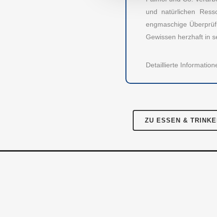
AUBII GMBH
DA
und natürlichen Ress
Meth
Große Bleichen 21
engmaschige Überprüfu
20354 HAMBURG
Gewissen herzhaft in s
Über
Instagram
Facebook
Twitter
LinkedIn
Pres
Detaillierte Informati
Für 
Kont
ZU ESSEN & TRINK