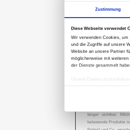
TESTSIEGER M
Zustimmung
MARKEN VON B
Für die 1.500 Teilne
Thema Bio-Riegel stand
Diese Webseite verwendet 
gehört somit zu einer 
Wir verwenden Cookies, um I
foodloose,
Lini’s Bites
und die Zugriffe auf unsere 
entnehmen.
Website an unsere Partner fü
möglicherweise mit weiteren
SO SCHMECKT 
der Dienste gesammelt habe
Schokoriegel und die 
schlechten Gewissen d
Unsere Datenschutzerklärung
Bedingungen. Dabei s
Highlight sein. Dass d
sogar frei von Gluten u
Dass das Thema Umwelt
länger sichtbar. Mil
belastende Produkte is
Palmöl und Co. verarbe