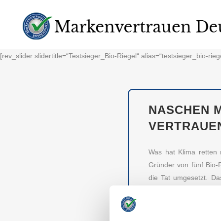
[rev_slider slidertitle=“Testsieger_Bio-Riegel“ alias=“testsieger_bio-rieg
NASCHEN M
VERTRAUE
Was hat Klima retten 
Gründer von fünf Bio-
die Tat umgesetzt. Da
Gewissen. Gesund, lec
die vertrauenswürdigste