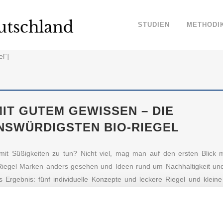
STUDIEN
METHODI
el“]
IT GUTEM GEWISSEN – DIE
NSWÜRDIGSTEN BIO-RIEGEL
mit Süßigkeiten zu tun? Nicht viel, mag man auf den ersten Blick
Riegel Marken anders gesehen und Ideen rund um Nachhaltigkeit und
s Ergebnis: fünf individuelle Konzepte und leckere Riegel und kleine
ker, Bio eben. Markenvertrauen Deutschland hat herausgefunden, wel
 ist.