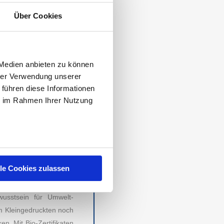
WÜRDIGSTEN
Über Cookies
 12. Oktober 2021 zum
auen ist
RAW BITE
und
i bis fünf sind
Roo’Bar,
 Medien anbieten zu können
Grafik am Seitenanfang
hrer Verwendung unserer
 führen diese Informationen
ie im Rahmen Ihrer Nutzung
nuss und oftmals einem
Kakao aus nicht fairen
und ein kulinarisches
n, Bio, Fair Trade. Oft
lle Cookies zulassen
kommen ist, ist schon
wusstsein für Umwelt-
im Kleingedruckten noch
n. Mit Bio-Zertifikaten