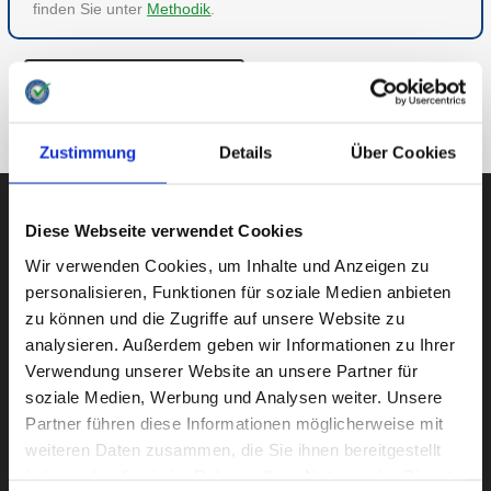
finden Sie unter
Methodik
.
ZU VERSCHIEDENES
ZUR ÜBERSICHT
Zustimmung
Details
Über Cookies
Diese Webseite verwendet Cookies
Wir verwenden Cookies, um Inhalte und Anzeigen zu
AUBII GMBH
personalisieren, Funktionen für soziale Medien anbieten
zu können und die Zugriffe auf unsere Website zu
analysieren. Außerdem geben wir Informationen zu Ihrer
Große Bleichen 21
Verwendung unserer Website an unsere Partner für
soziale Medien, Werbung und Analysen weiter. Unsere
20354 HAMBURG
Partner führen diese Informationen möglicherweise mit
weiteren Daten zusammen, die Sie ihnen bereitgestellt
haben oder die sie im Rahmen Ihrer Nutzung der Dienste