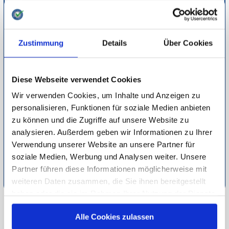
wissen Sie und Ihre Mitarbeiter immer, welche Aufgaben
anstehen und Sie können so Prozesse zusammenlegen und
vereinfachen.
Zustimmung
Details
Über Cookies
Zusätzlich zu allen Arbeiten rund ums Pferd verfügen die
meisten Softwares auch über Rechnungstools, Tunierplaner,
Dateiverwaltung, schwarze Bretter und die Möglichkeit, alle
Diese Webseite verwendet Cookies
Pferdebesitzer und Pfleger über bestimmte Dinge zu
Wir verwenden Cookies, um Inhalte und Anzeigen zu
informieren. Alle Marken sind über Apps und mobile Geräte
personalisieren, Funktionen für soziale Medien anbieten
abrufbar, sodass Sie jederzeit und überall über die wichtigen
zu können und die Zugriffe auf unsere Website zu
Informationen verfügen. So wird Pferdemanagement
analysieren. Außerdem geben wir Informationen zu Ihrer
leichtgemacht.
Verwendung unserer Website an unsere Partner für
soziale Medien, Werbung und Analysen weiter. Unsere
Detaillierte Informationen zur Durchführung unserer Studien
Partner führen diese Informationen möglicherweise mit
finden Sie unter
Methodik
.
weiteren Daten zusammen, die Sie ihnen bereitgestellt
haben oder die sie im Rahmen Ihrer Nutzung der Dienste
gesammelt haben.
ZU VERSCHIEDENES
Alle Cookies zulassen