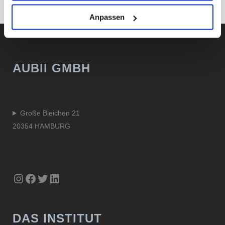
Unsere Datenschutzerklärung finden sie
hier
.
ZUR ÜBERSICHT
Anpassen
AUBII GMBH
Große Bleichen 21
20354 HAMBURG
Instagram
Facebook
Twitter
LinkedIn
DAS INSTITUT