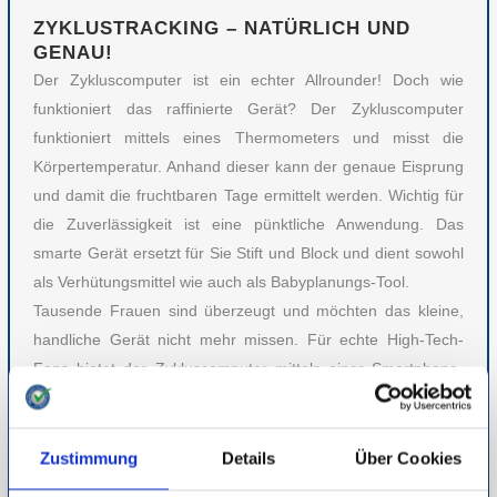
ZYKLUSTRACKING – NATÜRLICH UND
GENAU!
Der Zykluscomputer ist ein echter Allrounder! Doch wie
funktioniert das raffinierte Gerät? Der Zykluscomputer
funktioniert mittels eines Thermometers und misst die
Körpertemperatur. Anhand dieser kann der genaue Eisprung
und damit die fruchtbaren Tage ermittelt werden. Wichtig für
die Zuverlässigkeit ist eine pünktliche Anwendung. Das
smarte Gerät ersetzt für Sie Stift und Block und dient sowohl
als Verhütungsmittel wie auch als Babyplanungs-Tool.
Tausende Frauen sind überzeugt und möchten das kleine,
handliche Gerät nicht mehr missen. Für echte High-Tech-
Fans bietet der Zykluscomputer mittels einer Smartphone-
App den perfekten Überblick über Ihren Zyklus und sorgt
zugleich für ein besseres Körpergefühl. Das multifunktionale
Gerät ist die perfekte Lösung für alle, die maximale Funktion
Zustimmung
Details
Über Cookies
möchten. Wer auf eine hormonfreie und natürliche