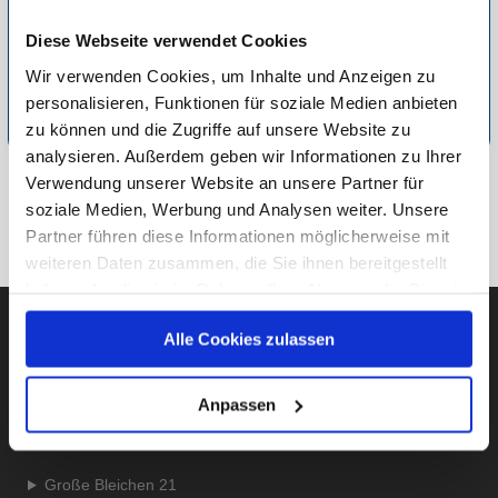
Verhütung setzten möchte, der ist bei diesem Gerät genau
Diese Webseite verwendet Cookies
richtig!
Wir verwenden Cookies, um Inhalte und Anzeigen zu
Detaillierte Informationen zur Durchführung unserer Studien
personalisieren, Funktionen für soziale Medien anbieten
finden Sie unter
Methodik
.
zu können und die Zugriffe auf unsere Website zu
analysieren. Außerdem geben wir Informationen zu Ihrer
Verwendung unserer Website an unsere Partner für
ZU GESUNDHEIT
soziale Medien, Werbung und Analysen weiter. Unsere
Partner führen diese Informationen möglicherweise mit
ZUR ÜBERSICHT
weiteren Daten zusammen, die Sie ihnen bereitgestellt
haben oder die sie im Rahmen Ihrer Nutzung der Dienste
gesammelt haben.
Alle Cookies zulassen
Unsere Datenschutzerklärung finden sie
hier
.
AUBII GMBH
Anpassen
Große Bleichen 21