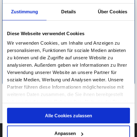
Mit dem Abonnement schonen Sie nicht nur Ihre Zeit,
sondern auch Ihren Geldbeutel und erhalten Zeitschriften
Zustimmung
Details
Über Cookies
teilweise vor dem Kioskverkauf. Wer seinen Liebsten eine
Freude machen möchte, der kann ganz einfach das
Geschenkabo abschließen und für tolle
Diese Webseite verwendet Cookies
Überraschungsmomente sorgen. Zeitschriften im
Wir verwenden Cookies, um Inhalte und Anzeigen zu
Abonnement bieten eine regelmäßige Informationsquelle mit
personalisieren, Funktionen für soziale Medien anbieten
vielen Vorteilen und erwecken eine große Leselust.
zu können und die Zugriffe auf unsere Website zu
analysieren. Außerdem geben wir Informationen zu Ihrer
Detaillierte Informationen zur Durchführung unserer Studien
Verwendung unserer Website an unsere Partner für
finden Sie unter
Methodik
.
soziale Medien, Werbung und Analysen weiter. Unsere
Partner führen diese Informationen möglicherweise mit
weiteren Daten zusammen, die Sie ihnen bereitgestellt
ZU FREIZEIT & HOBBY
haben oder die sie im Rahmen Ihrer Nutzung der Dienste
gesammelt haben.
ZUR ÜBERSICHT
Alle Cookies zulassen
Unsere Datenschutzerklärung finden sie
hier
.
Anpassen