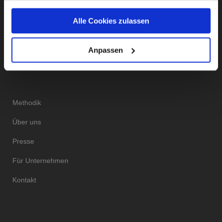
gesammelt haben.
Instagram
Facebook
Twitter
LinkedIn
Alle Cookies zulassen
Unsere Datenschutzerklärung finden sie
hier
.
Anpassen
DAS INSTITUT
Methodik
Über uns
Presse
Für Unternehmen
Kontakt