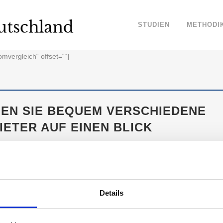
STUDIEN
METHODI
omvergleich“ offset=““]
EN SIE BEQUEM VERSCHIEDENE
ETER AUF EINEN BLICK
t uns dazu, zu hinterfragen, ob unser aktueller Stromanbieter noch imm
reis oder aber die Art der Stromerzeugung und dazu anregt, den Anbiet
e Qual auf der Suche nach dem passenden Stromanbieter.
Details
ARKENVERTRAUEN: DAS SIND DIE VERTRAUENS
NBIETERN FÜR STROMVERGLEICH