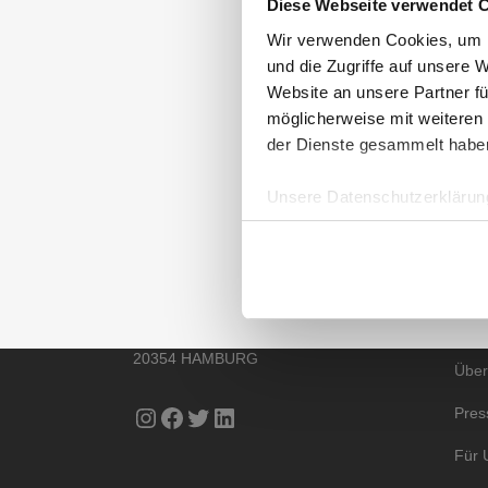
Diese Webseite verwendet 
Für die 2.328 Teilne
Anbieter für Stromver
Wir verwenden Cookies, um I
und die Zugriffe auf unsere 
CHECK24
. Auf den Pl
Website an unsere Partner fü
Abstimmungswerte könn
möglicherweise mit weiteren
der Dienste gesammelt habe
Detaillierte Informati
Unsere Datenschutzerklärung
AUBII GMBH
DA
ZU DEN AKTUELLEN
Meth
Große Bleichen 21
20354 HAMBURG
Über
Instagram
Facebook
Twitter
LinkedIn
Pres
Für 