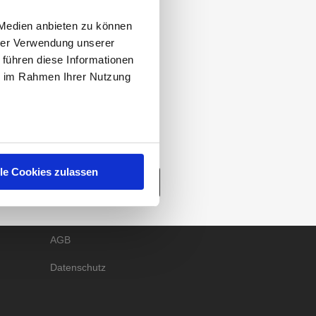
vember 2020 zum Thema
ie Markenvertrauen ist
 Medien anbieten zu können
hrer Verwendung unserer
elpiraten.
Die genauen
 führen diese Informationen
ie im Rahmen Ihrer Nutzung
lle Cookies zulassen
RECHTLICHES
ZUR ÜBERSICHT
Impressum
AGB
Datenschutz