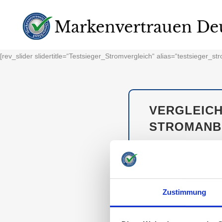
[rev_slider slidertitle=“Testsieger_Stromvergleich“ alias=“testsieger_str
VERGLEICH
STROMANBI
Die Energiewende bring
ist. Egal ob nur der P
Wahl hat, hat auch di
Zustimmung
TESTSIEGER M
MARKEN VON A