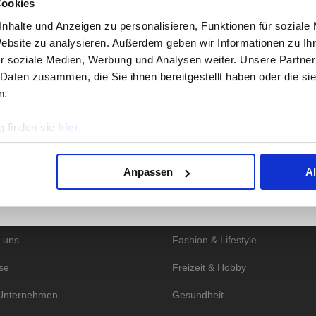
Cookies
hmer der repräsentativen Umfrage vom 19. November bis zum 30. No
gleich standen fünf Marken zur Auswahl. Testsieger in der Kategor
nhalte und Anzeigen zu personalisieren, Funktionen für soziale
Website zu analysieren. Außerdem geben wir Informationen zu I
ätzen zwei bis fünf sind
Verivox, eprimo, Stromvergleich.de
und
Wechs
r soziale Medien, Werbung und Analysen weiter. Unsere Partner
en Sie der Grafik am Seitenanfang entnehmen.
 Daten zusammen, die Sie ihnen bereitgestellt haben oder die s
n.
onen zur Durchführung unserer Studien finden Sie unter
Methodik
.
 finden sie
hier
.
Anpassen
A
S INSTITUT
KATEGORIEN
 STUDIEN
odik
Essen & Trinken
 uns
Fashion & Lifestyle
se
Freizeit & Hobby
Unternehmen
Gesundheit