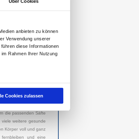
Über Cookies
022 zum Thema Anbieter
ist
live fresh
und gehört
is fünf sind
frank juice,
 Medien anbieten zu können
afik am Seitenanfang
hrer Verwendung unserer
 führen diese Informationen
ie im Rahmen Ihrer Nutzung
KUR FÜR EINEN
gewonnen. Die ,,Juice
eit verhelfen, ohne auf
iner großen Auswahl an
lle Cookies zulassen
Tag bis zu einer Woche
rgt.
um die passenden Säfte
RECHTLICHES
 viele weitere gesunde
en Körper voll und ganz
Impressum
 fernbleiben und eine