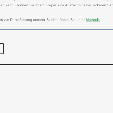
den kann. Gönnen Sie Ihrem Körper eine Auszeit mit einer leckeren Saf
 uns
Fashion & Lifestyle
se
Freizeit & Hobby
onen zur Durchführung unserer Studien finden Sie unter
Methodik
.
Unternehmen
Gesundheit
akt
Haus & Familie
Verschiedenes