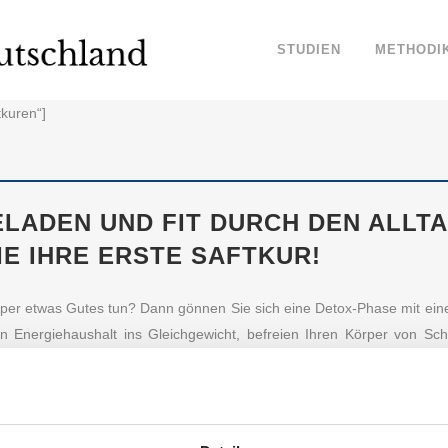
STUDIEN
METHODI
tkuren“]
LADEN UND FIT DURCH DEN ALLTA
IE IHRE ERSTE SAFTKUR!
er etwas Gutes tun? Dann gönnen Sie sich eine Detox-Phase mit einer
en Energiehaushalt ins Gleichgewicht, befreien Ihren Körper von Sch
schüssige Pfunde können Sie während der Kur loswerden! Markenver
n Anbieter für Saftkuren für Sie untersucht.
ARKENVERTRAUEN: DAS SIND DIE VERTRAUENS