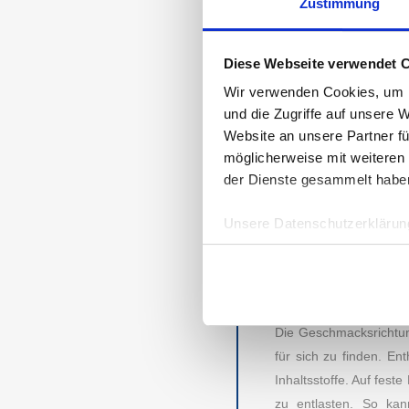
Zustimmung
ANBIETER FÜR
Für die 856 Teilnehme
für Saftkuren standen 
Diese Webseite verwendet 
somit zu einer der ve
Wir verwenden Cookies, um I
pressbar, KALE AN
und die Zugriffe auf unsere 
entnehmen.
Website an unsere Partner fü
möglicherweise mit weiteren
ERHOLT AUFWAC
der Dienste gesammelt habe
KLAREN BLICK
Saftkuren sind belie
Unsere Datenschutzerklärung
Cleanse‘‘, wie es in d
wertvolle Nährstoffe 
leckeren Obst- und Ge
aus. Wer sich zunächst
Die Geschmacksrichtun
AUBII GMBH
DA
für sich zu finden. E
Inhaltsstoffe. Auf fes
Meth
Große Bleichen 21
zu entlasten. So kann