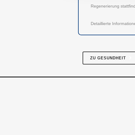
20354 HAMBURG
Regenerierung stattfin
Über
Instagram
Facebook
Twitter
LinkedIn
Pres
Detaillierte Informati
Für 
Kont
ZU GESUNDHEIT