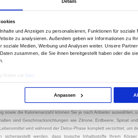
Details
 SAFTKUREN
r der repräsentativen Umfrage vom 22. Mai 2022 bis zum 24. Mai 2
fünf Marken zur Auswahl. Testsieger in der Kategorie Markenvertrauen 
Cookies
rtrauenswürdigsten Marken des Jahres 2022. Auf den Plätzen zwei b
nhalte und Anzeigen zu personalisieren, Funktionen für soziale
D ME
und
I DO
. Die genauen Abstimmungswerte können Sie der Gr
Website zu analysieren. Außerdem geben wir Informationen zu I
r soziale Medien, Werbung und Analysen weiter. Unsere Partner
 Daten zusammen, die Sie ihnen bereitgestellt haben oder die s
HEN UND GESUND IN DEN TAG STARTEN – SAFT
n.
bt und haben in den vergangenen Jahren enorm an Aufmerksamkeit 
 finden sie
hier
.
en USA genannt wird, soll Körper und Geist zu einer besseren Gesundh
und Vitamine verzichten zu müssen. Saftkuren versorgen Sie mit e
Anpassen
A
müsesorten und statten in der Regel Ihren Ernährungsplan von einem 
 der Thematik annähern möchte, ist mit einer 3-Tage Kur bestens verso
g sowie die Kalorienanzahl können Sie je nach Anbieter auswählen, 
S INSTITUT
KATEGORIEN
nthalten sind Geschmacksrichtungen wie Zitrone, Erdbeere, Spinat und
te Lebensmittel wird während der Detox-Phase komplett verzichtet, um d
odik
Essen & Trinken
 sichergestellt werden, dass toxische Inhaltsstoffe Ihrem Körper