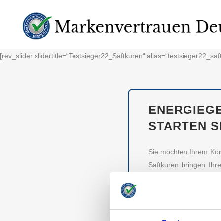
[rev_slider slidertitle=“Testsieger22_Saftkuren“ alias=“testsieger22_saf
ENERGIEGE
STARTEN S
Sie möchten Ihrem Körp
Saftkuren bringen Ihr
Ihren Darm. Auch über
die vertrauenswürdigste
TESTSIEGER M