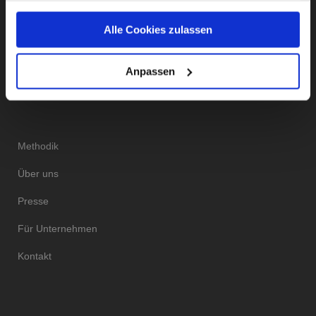
gesammelt haben.
Instagram
Facebook
Twitter
LinkedIn
Alle Cookies zulassen
Unsere Datenschutzerklärung finden sie
hier
.
Anpassen
DAS INSTITUT
Methodik
Über uns
Presse
Für Unternehmen
Kontakt