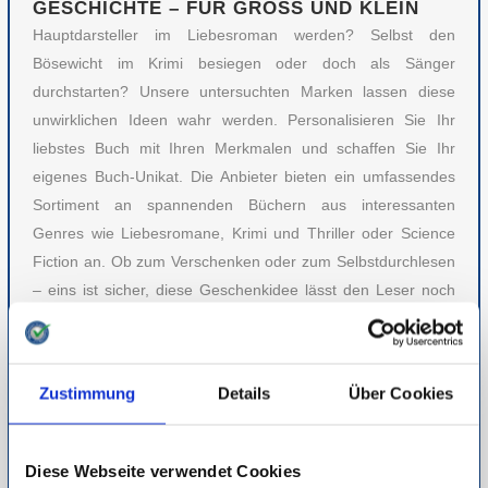
GESCHICHTE – FÜR GROSS UND KLEIN
Hauptdarsteller im Liebesroman werden? Selbst den
Bösewicht im Krimi besiegen oder doch als Sänger
durchstarten? Unsere untersuchten Marken lassen diese
unwirklichen Ideen wahr werden. Personalisieren Sie Ihr
liebstes Buch mit Ihren Merkmalen und schaffen Sie Ihr
eigenes Buch-Unikat. Die Anbieter bieten ein umfassendes
Sortiment an spannenden Büchern aus interessanten
Genres wie Liebesromane, Krimi und Thriller oder Science
Fiction an. Ob zum Verschenken oder zum Selbstdurchlesen
– eins ist sicher, diese Geschenkidee lässt den Leser noch
nach Jahren in Erinnerungen schwelgen.
Detaillierte Informationen zur Durchführung unserer Studien
Zustimmung
Details
Über Cookies
finden Sie unter
Methodik
.
HIER STUDIENPAPIER DOWNLOADEN
Diese Webseite verwendet Cookies