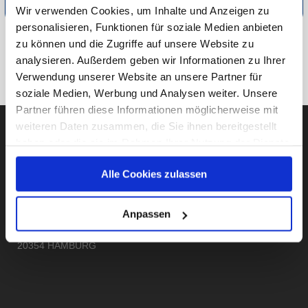
Wir verwenden Cookies, um Inhalte und Anzeigen zu
personalisieren, Funktionen für soziale Medien anbieten
zu können und die Zugriffe auf unsere Website zu
ZU VERSCHIEDENES
analysieren. Außerdem geben wir Informationen zu Ihrer
Verwendung unserer Website an unsere Partner für
ZUR ÜBERSICHT
soziale Medien, Werbung und Analysen weiter. Unsere
Partner führen diese Informationen möglicherweise mit
weiteren Daten zusammen, die Sie ihnen bereitgestellt
haben oder die sie im Rahmen Ihrer Nutzung der Dienste
gesammelt haben.
AUBII GMBH
Alle Cookies zulassen
Unsere Datenschutzerklärung finden sie
hier
.
Anpassen
Große Bleichen 21
20354 HAMBURG