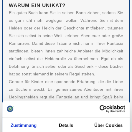
WARUM EIN UNIKAT?
Ein gutes Buch kann Sie in seinen Bann ziehen, sodass Sie
es gar nicht mehr weglegen wollen. Während Sie mit dem
Helden oder der Heldin der Geschichte mitfiebern, träumen
Sie sich selbst in seine Welt, erleben Abenteuer oder große
Romanzen. Damit diese Träume nicht nur in Ihrer Fantasie
stattfinden, bieten Ihnen zahlreiche Anbieter die Möglichkeit
einfach selbst die Heldenrolle zu übernehmen. Egal ob als
Belohnung für sich selber oder als Geschenk – diese Bücher
hat so sonst niemand in seinem Regal stehen.
Gerade für Kinder eine spannende Erfahrung, die die Liebe
zu Büchern weckt. Ein gemeinsames Abenteuer mit ihren
Lieblingshelden regt die Fantasie an und bringt Spaß beim
Lesen. Das schöne: Egal ob blond oder braunhaarig,
Sommersprossen oder Brille, die mit Bildern untermalten
Bücher können nicht nur mit Ihrem Namen personalisiert
Zustimmung
Details
Über Cookies
werden. Die verschiedenen Anbieter geben Ihnen zahlreiche