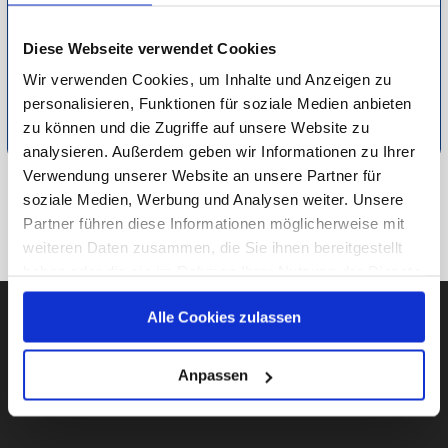
Möglichkeiten, Ihr Buch so persönlich und „originalgetreu“
wie möglich zu gestalten. So macht das Lesen noch mehr
Diese Webseite verwendet Cookies
Spaß!
Wir verwenden Cookies, um Inhalte und Anzeigen zu
personalisieren, Funktionen für soziale Medien anbieten
Detaillierte Informationen zur Durchführung unserer Studien
zu können und die Zugriffe auf unsere Website zu
finden Sie unter
Methodik
.
analysieren. Außerdem geben wir Informationen zu Ihrer
Verwendung unserer Website an unsere Partner für
soziale Medien, Werbung und Analysen weiter. Unsere
ZU VERSCHIEDENES
Partner führen diese Informationen möglicherweise mit
ZUR ÜBERSICHT
weiteren Daten zusammen, die Sie ihnen bereitgestellt
haben oder die sie im Rahmen Ihrer Nutzung der Dienste
gesammelt haben.
Alle Cookies zulassen
Unsere Datenschutzerklärung finden sie
hier
.
AUBII GMBH
Anpassen