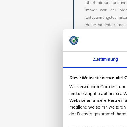
Überforderung und inn
immer war der Mensch
Entspannungstechnike
Heute hat jede:r Yogi
herauszusuchen, die a
Beanspruchung ausgeset
zu minimieren. Es förd
Gefühl. Man braucht n
Zustimmung
Qualität sein. Es lohnt
Name-Matte aus dem S
Markenvertrauen spielt 
Diese Webseite verwendet 
Wir verwenden Cookies, um I
ZUBEHÖR, WIE 
und die Zugriffe auf unsere 
GRIFFSICHERHE
Website an unsere Partner fü
Sie müssen zudem auch
möglicherweise mit weiteren
Aspekt auf den Plan
der Dienste gesammelt habe
Nachhaltigkeitsstanda
angemessenen Preis zu