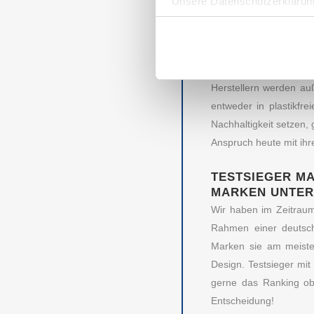
Unsere Datenschutzerklärung
Wegwerfprodukte lasse
Die bekannten Markenhe
beispielsweise die Yo
Hersteller Southern S
Herstellern werden au
entweder in plastikfr
Nachhaltigkeit setzen,
Anspruch heute mit ihr
TESTSIEGER M
MARKEN UNTER
Wir haben im Zeitraum
Rahmen einer deutsch
AUBII GMBH
DA
Marken sie am meisten
Design. Testsieger mi
Meth
Große Bleichen 21
gerne das Ranking obe
20354 HAMBURG
Entscheidung!
Über