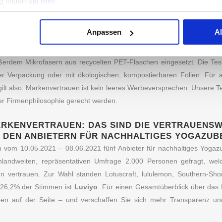
 finden sie
hier
.
n sich schon mit dem ganzheitlichen Grundgedanken des Yoga nicht 
rsteller haben sich inzwischen auf das neue Nachhaltigkeitsbewusstse
Anpassen
A
ga-Blöcke von Testsieger Luviyo aus Kork und zu 100 % recyclebar. Au
hores setzt auf Naturmaterialien und bietet Yogamatten aus Naturka
ßerdem Mikrofasern aus recycelten PET-Flaschen eingesetzt. Die Tests
eier Verpackung oder mit ökologischen, kompostierbaren Folien. Für a
 gilt also: Markenvertrauen ist kein leeres Werbeversprechen. Unsere T
er Firmenphilosophie gerecht werden.
ARKENVERTRAUEN: DAS SIND DIE VERTRAUENS
 DEN ANBIETERN FÜR NACHHALTIGES YOGAZU
 vom 10.05.2021 – 08.06.2021 fünf Anbieter für nachhaltiges Yogaz
landweiten, repräsentativen Umfrage 2.000 Personen gefragt, we
S INSTITUT
KATEGORIEN
 vertrauen. Zur Wahl standen Lotuscraft, lululemon, Southern-Sho
t 26,2% der Stimmen ist
Luviyo
. Für einen Gesamtüberblick über das 
odik
Essen & Trinken
n auf der Seite – und verschaffen Sie sich mehr Transparenz und 
 uns
Fashion & Lifestyle