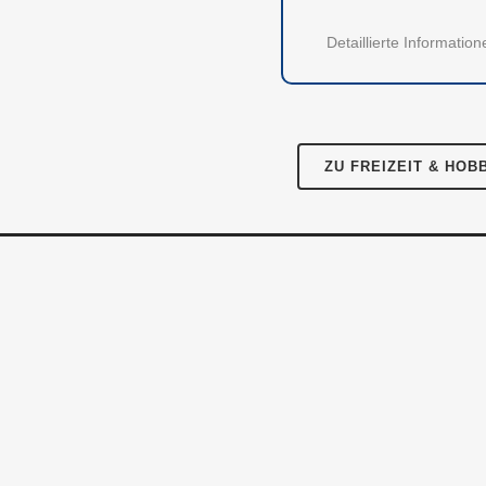
Instagram
Facebook
Twitter
LinkedIn
Pres
Detaillierte Informati
Für 
Kont
ZU FREIZEIT & HOB