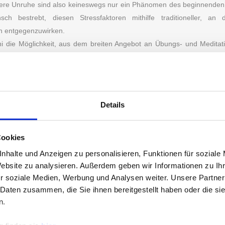
ere Unruhe sind also keineswegs nur ein Phänomen des beginnenden
 bestrebt, diesen Stressfaktoren mithilfe traditioneller, an d
n entgegenzuwirken.
:ni die Möglichkeit, aus dem breiten Angebot an Übungs- und Meditati
m besten zu ihm/ihr passt. Yoga ist eine „Sportart“, bei der Muske
zt sind. Die Wahl des richtigen Zubehörs trägt also nicht nur dazu bei
ert auch das Wohlbefinden während des Trainings und gibt uns einfach
ur wenig an Grundausstattung, aber diese soll und muss in jedem Fa
Details
 sich, in hochwertige Produkte zu investieren. Das weiß jeder, der einma
upermarkt abgerutscht ist. Eine Umfrage unter 1.954 Teilnehme
hier eine große Rolle.
Cookies
nhalte und Anzeigen zu personalisieren, Funktionen für soziale
MATTEN ODER YOGA-BLÖCKE SOLLEN NICHT NU
Website zu analysieren. Außerdem geben wir Informationen zu I
IT BIETEN.
r soziale Medien, Werbung und Analysen weiter. Unsere Partner
 edel aussehen. Zu Optik und Funktion ist in den letzten Jahren 
 Daten zusammen, die Sie ihnen bereitgestellt haben oder die s
 getreten. Immer mehr Yogi:nis möchten Produkte kaufen, d
n.
rds Folge leisten. Die meisten von uns sind bereit, für ein hoch
 bezahlen. Rohstoffe natürlichen Ursprungs stehen für Qualität und L