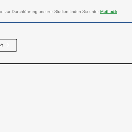
se
Freizeit & Hobby
onen zur Durchführung unserer Studien finden Sie unter
Methodik
.
Unternehmen
Gesundheit
akt
Haus & Familie
Verschiedenes
BY