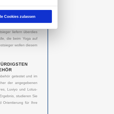
in Verbindung bringen.
in eingestellt. So sind
lle Cookies zulassen
ch der zweitplatzierte
utschuk an. Bei beiden
ieger liefern überdies
lle, die beim Yoga auf
estsieger wollen diesem
WÜRDIGSTEN
BEHÖR
ubehör getestet und im
lcher der angegebenen
RECHTLICHES
res, Luviyo und Lotus-
Ergebnis, studieren Sie
Impressum
Orientierung für Ihre
AGB