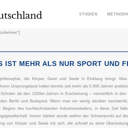
STUDIEN
METHODI
azubehoer“]
S IST MEHR ALS NUR SPORT UND F
philosophie, die Körper, Geist und Seele in Einklang bringt. Man
 ihrem Ursprungsland Indien bereits seit mehr als 5.000 Jahren praktizi
a-Schulen ab den 1920er-Jahren in Erscheinung – namentlich in de
polen Berlin und Budapest. Wenn man ein wenig darüber nachdenk
 Beginn des hochtechnisierten Industriezeitalters, in diese Zeit fal
gsgesellschaft. Immer stärker wurde seither der Schwerpunkt auf die
ng von Körper und Seele mit sich, die schnell zu einer Überlastun