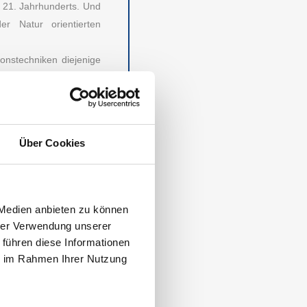
 21. Jahrhunderts. Und
er Natur orientierten
onstechniken diejenige
ln und Gelenke starker
, das Verletzungsrisiko
 ein gutes und sicheres
ll von ausgezeichneter
Über Cookies
l auf einer billigen No-
nden hat uns gezeigt:
 Medien anbieten zu können
R STAND- UND
hrer Verwendung unserer
 führen diese Informationen
aber noch ein weiterer
ie im Rahmen Ihrer Nutzung
ie hohen Umwelt- und
wertiges Produkt einen
anglebigkeit. Günstige