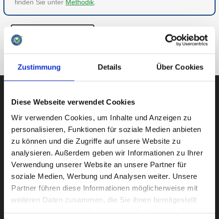
finden Sie unter
Methodik
.
ZU GESUNDHEIT
ZUR ÜBERSICHT
Zustimmung
Details
Über Cookies
Diese Webseite verwendet Cookies
AUBII GMBH
Wir verwenden Cookies, um Inhalte und Anzeigen zu
personalisieren, Funktionen für soziale Medien anbieten
zu können und die Zugriffe auf unsere Website zu
analysieren. Außerdem geben wir Informationen zu Ihrer
Große Bleichen 21
Verwendung unserer Website an unsere Partner für
20354 HAMBURG
soziale Medien, Werbung und Analysen weiter. Unsere
Partner führen diese Informationen möglicherweise mit
weiteren Daten zusammen, die Sie ihnen bereitgestellt
haben oder die sie im Rahmen Ihrer Nutzung der Dienste