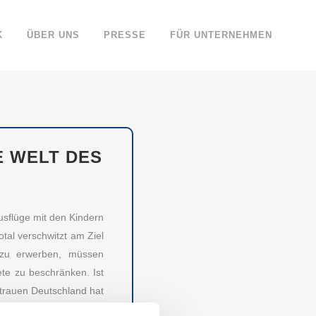
K
ÜBER UNS
PRESSE
FÜR UNTERNEHMEN
E WELT DES
sflüge mit den Kindern
otal verschwitzt am Ziel
 zu erwerben, müssen
iete zu beschränken. Ist
rtrauen Deutschland hat
e das moderne Fahren