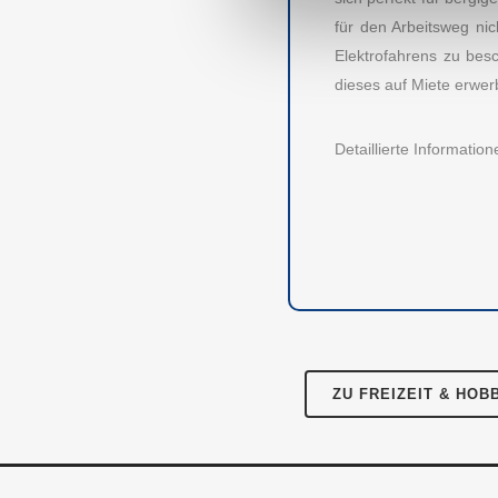
für den Arbeitsweg ni
Elektrofahrens zu bes
dieses auf Miete erwer
AUBII GMBH
DA
Detaillierte Informati
Meth
Große Bleichen 21
20354 HAMBURG
Über
Instagram
Facebook
Twitter
LinkedIn
Pres
Für 
Kont
ZU FREIZEIT & HOB