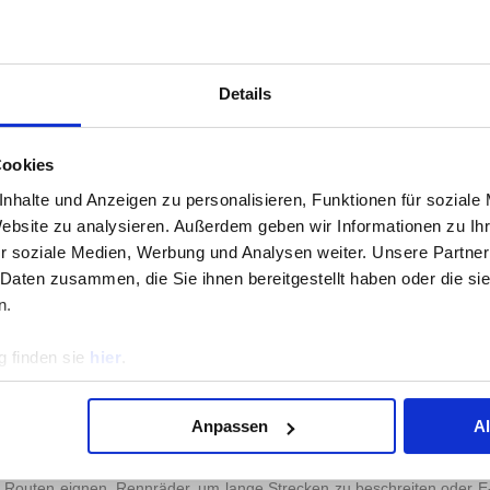
ARKENVERTRAUEN: DAS SIND DIE VERTRAUENS
Details
BIETERN FÜR E-BIKE ABO
r der repräsentativen Umfrage vom 11. Juli 2022 bis zum 12. Juli 2
n fünf Marken zur Auswahl. Testsieger in der Kategorie Markenvertr
Cookies
der vertrauenswürdigsten Marken des Jahres 2022. Auf den Plätzen zwe
nhalte und Anzeigen zu personalisieren, Funktionen für soziale
ance
. Die genauen Abstimmungswerte können Sie der Grafik am Seite
Website zu analysieren. Außerdem geben wir Informationen zu I
r soziale Medien, Werbung und Analysen weiter. Unsere Partner
EBEN LERNEN – MACHEN SIE DAS FAHREN LEICH
 Daten zusammen, die Sie ihnen bereitgestellt haben oder die s
beliebter und überzeugen mit ihren Vorteilen immer mehr Fahrbegeis
n.
euer Unabhängigkeit, die sie mit dem klassischen Fahrrad nicht 
ndbare Berge oder starker Gegenwind – mit dem E-Bike stellen d
 finden sie
hier
.
nge Pausen und Abbrüche von Touren können vermieden und das Ziel s
n. Das Elektrofahrrad eignet sich für jede Altersklasse von Kindern üb
Anpassen
A
große Angebot an verschiedensten Modellen keine Wünsche mehr übrig.
ge Routen eignen, Rennräder, um lange Strecken zu beschreiten oder E-