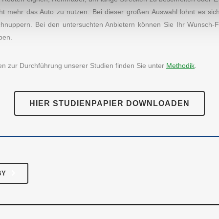
cht mehr das Auto zu nutzen. Bei dieser großen Auswahl lohnt es sich
chnuppern. Bei den untersuchten Anbietern können Sie Ihr Wunsch-
ben.
S INSTITUT
KATEGORIEN
onen zur Durchführung unserer Studien finden Sie unter
Methodik
.
odik
Essen & Trinken
 uns
Fashion & Lifestyle
HIER STUDIENPAPIER DOWNLOADEN
se
Freizeit & Hobby
Unternehmen
Gesundheit
akt
Haus & Familie
Verschiedenes
BY