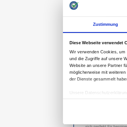
beschnuppern können.
TESTSIEGER M
Zustimmung
MARKEN VON AN
Für die 831 Teilnehme
für E-Bike Abo stande
Diese Webseite verwendet 
gehört somit zu einer 
Wir verwenden Cookies, um I
mylo
,
Swapfiets
und
D
und die Zugriffe auf unsere 
Website an unsere Partner fü
MIETEN UND LI
möglicherweise mit weiteren
E-Bikes werden immer 
der Dienste gesammelt habe
Fahrer gewinnen an n
Steigungen, unüberwi
Unsere Datenschutzerklärung
Hindernis mehr da. La
leichter erreicht werde
Senioren.
Inzwischen lässt das 
sich perfekt für bergi