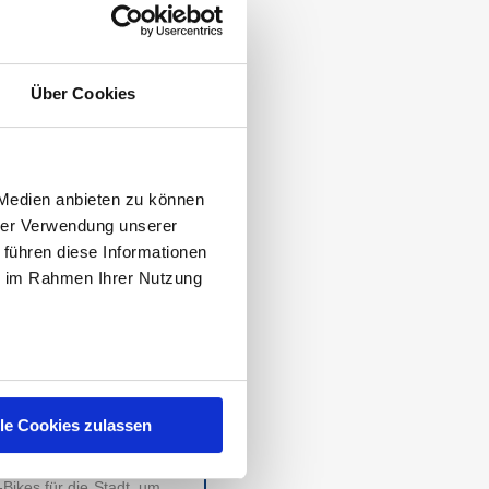
WÜRDIGSTEN
Über Cookies
022 zum Thema Anbieter
auen ist
ebike abo
und
i bis fünf sind
SMAFO
,
 Medien anbieten zu können
nanfang entnehmen.
hrer Verwendung unserer
 führen diese Informationen
T!
ie im Rahmen Ihrer Nutzung
terte zum Umstieg. Die
erreichen. Ob extreme
iese Situationen kein
chneller und vor allem
er Erwachsene bis hin zu
lle Cookies zulassen
 Ob Mountainbikes, die
Bikes für die Stadt, um