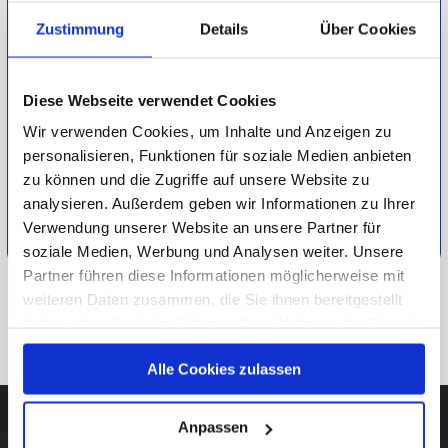
12. August 2021 bis zum 05. September 2021 zum Thema
Zustimmung
Details
Über Cookies
Craft Beer standen fünf Onlineshops zur Auswahl. Testsieger
in der Kategorie Markenvertrauen ist
BierDeluxe
. Auf den
Plätzen zwei bis fünf sind
CraftBeerRockstars, Die Bierothek,
Diese Webseite verwendet Cookies
BeyondBeer
und
Honest&Rare.
Die genauen
Wir verwenden Cookies, um Inhalte und Anzeigen zu
Abstimmungswerte können Sie der Grafik am Seitenanfang
personalisieren, Funktionen für soziale Medien anbieten
entnehmen.
zu können und die Zugriffe auf unsere Website zu
analysieren. Außerdem geben wir Informationen zu Ihrer
Detaillierte Informationen zur Durchführung unserer Studien
Verwendung unserer Website an unsere Partner für
finden Sie unter
Methodik
.
soziale Medien, Werbung und Analysen weiter. Unsere
Partner führen diese Informationen möglicherweise mit
weiteren Daten zusammen, die Sie ihnen bereitgestellt
ZU ESSEN & TRINKEN
haben oder die sie im Rahmen Ihrer Nutzung der Dienste
gesammelt haben.
ZUR ÜBERSICHT
Alle Cookies zulassen
Unsere Datenschutzerklärung finden sie
hier
.
Anpassen